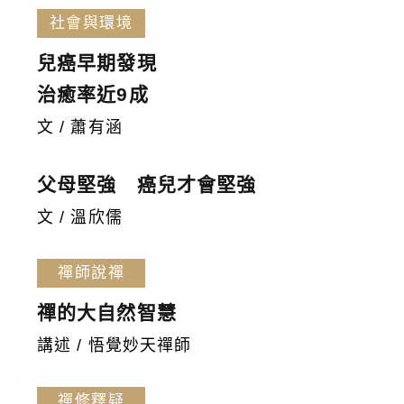
社會與環境
兒癌早期發現
治癒率近9成
文 / 蕭有涵
父母堅強 癌兒才會堅強
文 / 溫欣儒
禪師說禪
禪的大自然智慧
講述 / 悟覺妙天禪師
禪修釋疑