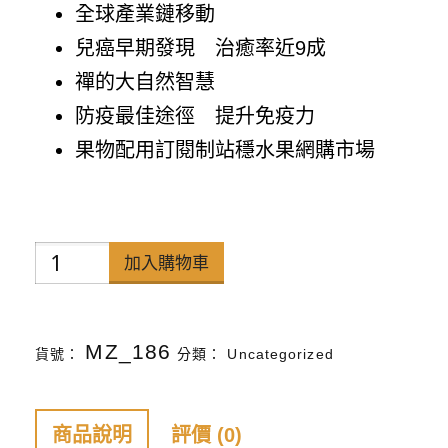
全球產業鏈移動
兒癌早期發現 治癒率近9成
禪的大自然智慧
防疫最佳途徑 提升免疫力
果物配用訂閱制站穩水果網購市場
禪
加入購物車
天
下
MZ_186
貨號：
分類：
Uncategorized
雜
誌
第
商品說明
評價 (0)