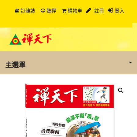
訂雜誌
聽禪
購物車
註冊
登入
主選單