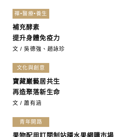
禪•醫療•養生
補充酵素
提升身體免疫力
文 / 吳德強、趙詠珍
文化與創意
寶藏巖藝居共生
再造聚落新生命
文 / 蕭有涵
青年開路
果物配用訂閱制站穩水果網購市場