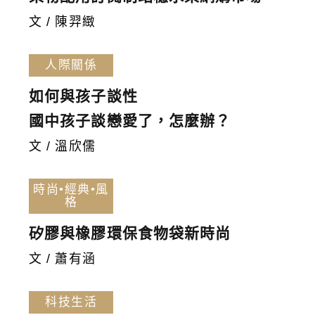
文 / 陳羿緻
人際關係
如何與孩子談性
國中孩子談戀愛了，怎麼辦？
文 / 溫欣儒
時尚•經典•風
格
矽膠與橡膠環保食物袋新時尚
文 / 蕭有涵
科技生活