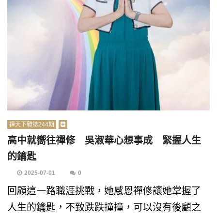
禪天下雜誌244期
高中就嚮往禪修 吳淑華心想事成 緊握人生
的鑰匙
2025-07-01
0
回顧這一路職涯挑戰，她感恩禪修讓她掌握了
人生的鑰匙，不致跌跌撞撞，可以沒有後顧之