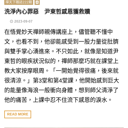
禪天下雜誌222期
洗淨內心罪惡 尹東哲感恩獲救贖
2023-09-07
在悟覺妙天禪師親傳講座上，儘管聽不懂中
文，也看不到，他卻能感受到一股力量從肚臍
與雙手掌心湧進來。不只如此，就像是知道尹
東哲的眼疾狀況似的，禪師那麼巧就在課堂上
教大家按摩眼周。「一開始覺得很痛，後來就
很清涼。」第3堂和第4堂課，他開始感到巨大
的能量像海浪一般衝向身體，想到師父清淨了
他的痛苦，上課中忍不住流下感恩的淚水。
READ MORE