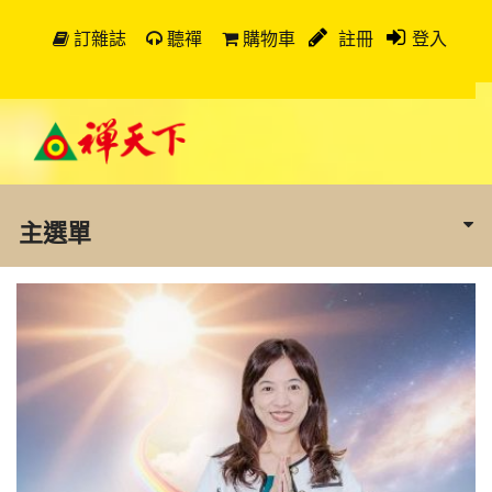
訂雜誌
聽禪
購物車
註冊
登入
主選單