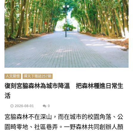
人文關懷
禪天下雜誌257期
復刻宮脇森林為城市降溫 把森林種進日常生
活
2026-08-01
0
宮脇森林不在深山，而在城市的校園角落、公
園畸零地、社區巷弄。一野森林共同創辦人顏