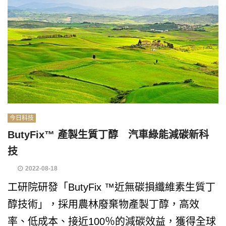
今日科技
ButyFix™ 產製生質丁醇 汽車綠能減碳新科
技
2022-08-18
工研院研發「ButyFix ™近無碳損纖維素生質丁
醇技術」，採用農林廢棄物產製丁醇，高效
率、低成本、接近100％的減碳效益，獲得全球