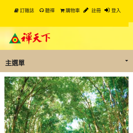
訂雜誌
聽禪
購物車
註冊
登入
主選單