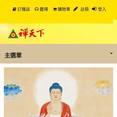
訂雜誌
聽禪
購物車
註冊
登入
主選單