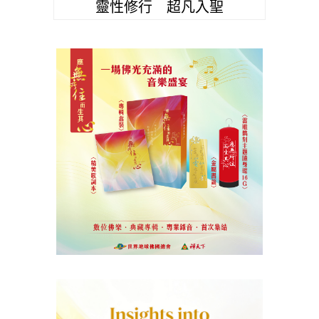
靈性修行 超凡入聖