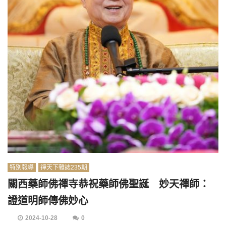
特別報導
禪天下雜誌235期
關西藥師佛禪寺恭祝藥師佛聖誕 妙天禪師：
證道明師傳佛妙心
2024-10-28
0