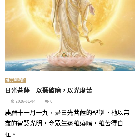
佛菩薩聖誕
日光菩薩 以慧破暗，以光度苦
2026-01-04
0
農曆十一月十九，是日光菩薩的聖誕。祂以無
盡的智慧光明，令眾生遠離癡暗，離苦得自
在。