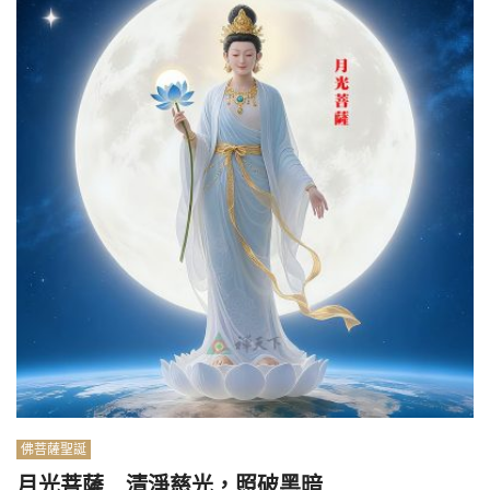
佛菩薩聖誕
月光菩薩 清淨慈光，照破黑暗