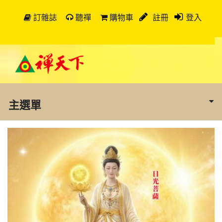
訂雜誌
聽禪
購物車
註冊
登入
主選單