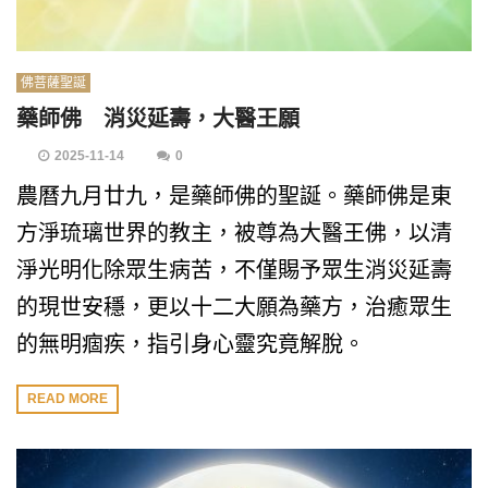
佛菩薩聖誕
藥師佛 消災延壽，大醫王願
2025-11-14
0
農曆九月廿九，是藥師佛的聖誕。藥師佛是東
方淨琉璃世界的教主，被尊為大醫王佛，以清
淨光明化除眾生病苦，不僅賜予眾生消災延壽
的現世安穩，更以十二大願為藥方，治癒眾生
的無明痼疾，指引身心靈究竟解脫。
READ MORE