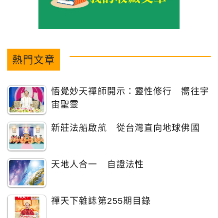
熱門文章
悟覺妙天禪師開示：靈性修行 嚮往宇
宙聖靈
新莊法船啟航 從台灣直向地球佛國
天地人合一 自證法性
禪天下雜誌第255期目錄