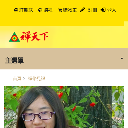
訂雜誌
聽禪
購物車
註冊
登入
主選單
首頁
>
禪修見證