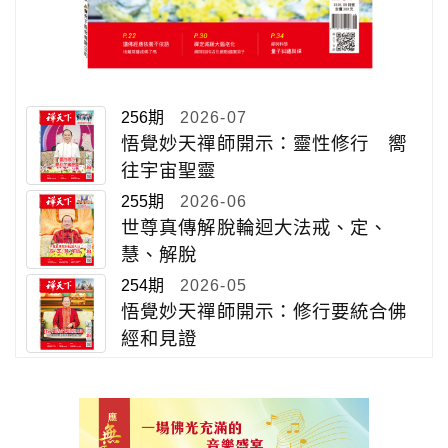
256期
2026-07
悟覺妙天禪師開示：靈性修行 嚮
往宇宙聖靈
255期
2026-06
世尊真傳解脫輪迴大法戒、定、
慧、解脫
254期
2026-05
悟覺妙天禪師開示：修行要統合佛
經和見證