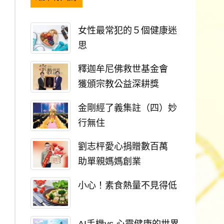
女性最常犯的５個健康迷
思
釋迦牟尼佛救世基金會
獲頒宗教公益深耕獎
金剛經了義集註（四）妙
行無住
劉志枰愛心捐贈數百萬
助單親媽媽創業
小心！素食熱量不見得低