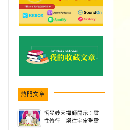
熱門文章
悟覺妙天禪師開示：靈
性修行 嚮往宇宙聖靈