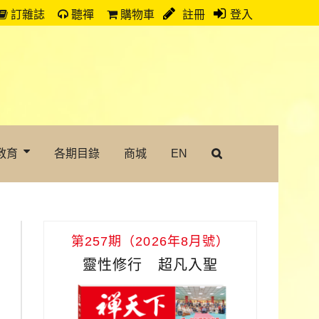
訂雜誌
聽禪
購物車
註冊
登入
教育
各期目錄
商城
EN
第257期（2026年8月號）
靈性修行 超凡入聖