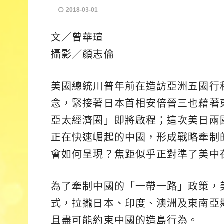
2018-03-01
文／曾華瑄
攝影／顏志倫
美國總統川普年前在造訪亞洲五國行
念，緊接著日本首相安倍晉三也藉著
亞太經濟圈」即將啟程；這次美日兩
正在快速崛起的中國，形成戰略牽制
會如何呈現？焦距似乎正對準了美中
為了牽制中國的「一帶一路」政策，
式，拉攏日本、印度、澳洲及東南亞
且盡可能約束中國的造島行為。