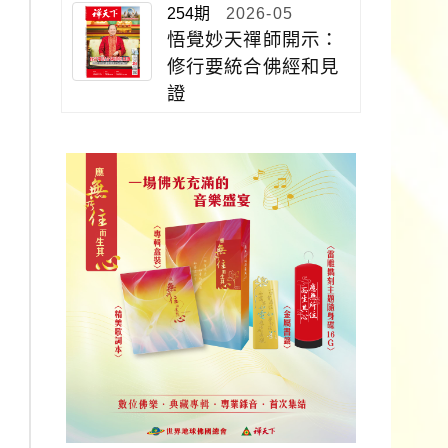
254期
2026-05
悟覺妙天禪師開示：
修行要統合佛經和見
證