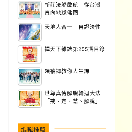
新莊法船啟航 從台灣
直向地球佛國
天地人合一 自證法性
禪天下雜誌第255期目錄
領袖禪教你人生課
世尊真傳解脫輪迴大法
「戒、定、慧、解脫」
編輯推薦