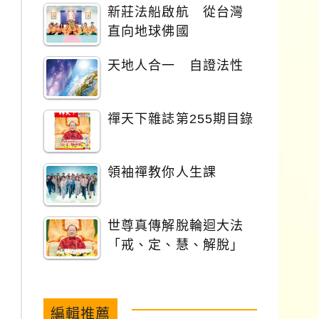
新莊法船啟航 從台灣
直向地球佛國
天地人合一 自證法性
禪天下雜誌第255期目錄
領袖禪教你人生課
世尊真傳解脫輪迴大法
「戒、定、慧、解脫」
編輯推薦