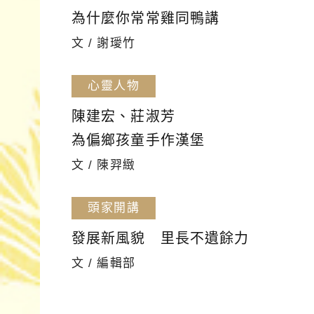
為什麼你常常雞同鴨講
文 / 謝璦竹
心靈人物
陳建宏、莊淑芳
為偏鄉孩童手作漢堡
文 / 陳羿緻
頭家開講
發展新風貌 里長不遺餘力
文 / 編輯部