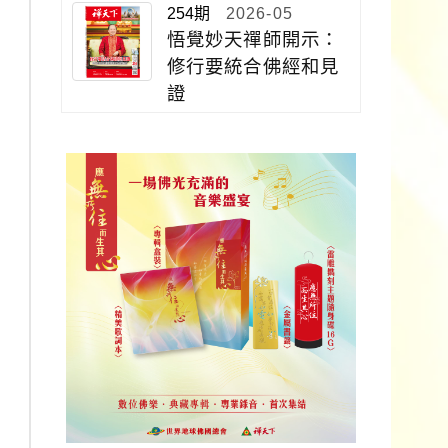
254期
2026-05
悟覺妙天禪師開示：
修行要統合佛經和見
證