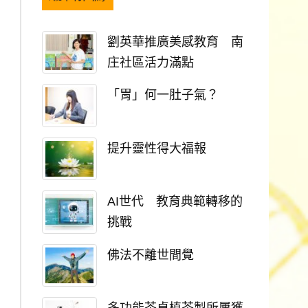
劉英華推廣美感教育 南
庄社區活力滿點
「胃」何一肚子氣？
提升靈性得大福報
AI世代 教育典範轉移的
挑戰
佛法不離世間覺