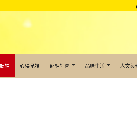
聽禪
心得見證
財經社會
品味生活
人文與