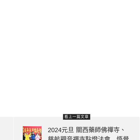
看上一篇文章
2024元旦 關西藥師佛禪寺、
慈航觀音禪寺點燈法會 悟覺