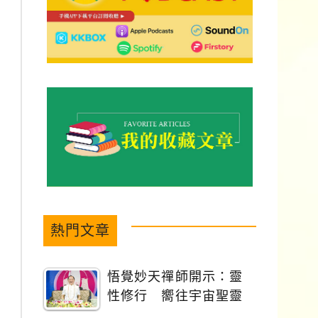
熱門文章
悟覺妙天禪師開示：靈
性修行 嚮往宇宙聖靈