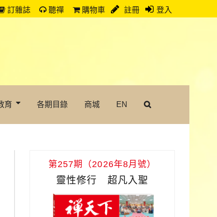
訂雜誌
聽禪
購物車
註冊
登入
教育
各期目錄
商城
EN
第257期（2026年8月號）
靈性修行 超凡入聖