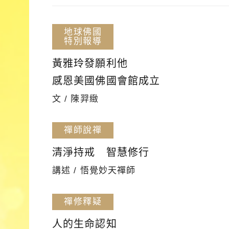
地球佛國
特別報導
黃雅玲發願利他
感恩美國佛國會館成立
文 / 陳羿緻
禪師說禪
清淨持戒 智慧修行
講述 / 悟覺妙天禪師
禪修釋疑
人的生命認知