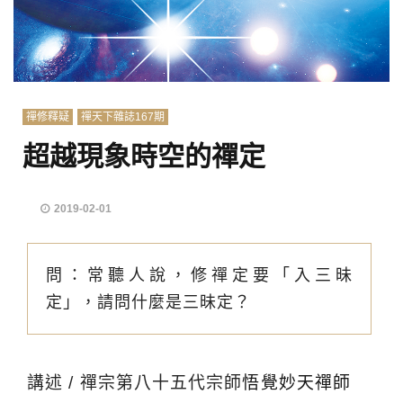
禪修釋疑
禪天下雜誌167期
超越現象時空的禪定
2019-02-01
問：常聽人說，修禪定要「入三昧
定」，請問什麼是三昧定？
講述 / 禪宗第八十五代宗師
悟覺妙天禪師