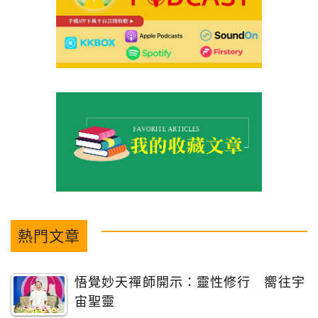
熱門文章
悟覺妙天禪師開示：靈性修行 嚮往宇
宙聖靈