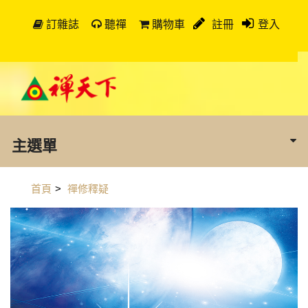
訂雜誌
聽禪
購物車
註冊
登入
主選單
首頁
>
禪修釋疑