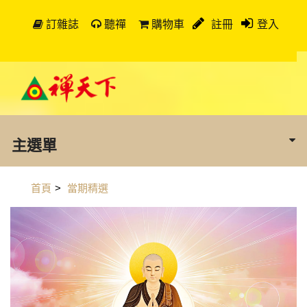
訂雜誌
聽禪
購物車
註冊
登入
主選單
首頁
>
當期精選