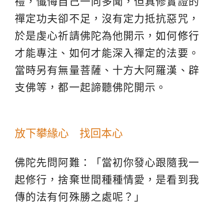
禮，懺悔自己一向多聞，但真修實證的
禪定功夫卻不足，沒有定力抵抗惡咒，
於是虔心祈請佛陀為他開示，如何
修行
才能專注、如何才能深入禪定的法要。
當時另有無量菩薩、十方大阿羅漢、辟
支佛等，都一起諦聽佛陀開示。
放下攀緣心 找回本心
佛陀先問阿難：「當初你發心跟隨我一
起修行，捨棄世間種種情愛，是看到我
傳的法有何殊勝之處呢？」