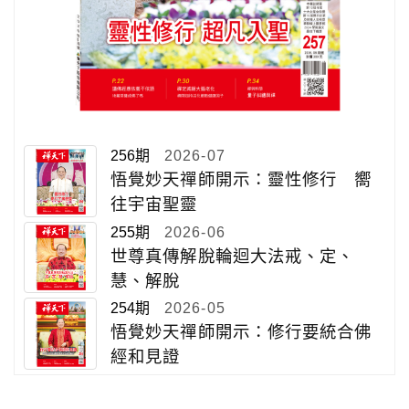
256期
2026-07
悟覺妙天禪師開示：靈性修行 嚮
往宇宙聖靈
255期
2026-06
世尊真傳解脫輪迴大法戒、定、
慧、解脫
254期
2026-05
悟覺妙天禪師開示：修行要統合佛
經和見證