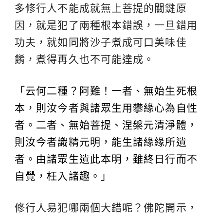
多修行人不能成就無上菩提的關鍵原
因，就是犯了兩種根本錯誤，一旦錯用
功夫，就如同將沙子煮成可口美味佳
餚，煮得再久也不可能達成。
「云何二種？阿難！一者、無始生死根
本，則汝今者與諸眾生用攀緣心為自性
者。二者、無始菩提、涅槃元清淨體，
則汝今者識精元明，能生諸緣緣所遺
者。由諸眾生遺此本明，雖終日行而不
自覺，枉入諸趣。」
修行人易犯哪兩個大錯呢？佛陀開示，