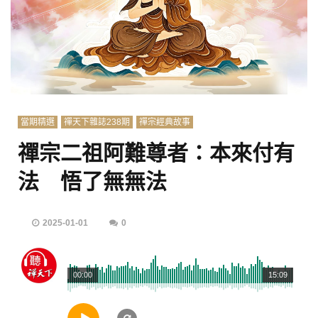
當期精選
禪天下雜誌238期
禪宗經典故事
禪宗二祖阿難尊者：本來付有
法 悟了無無法
2025-01-01
0
00:00
15:09