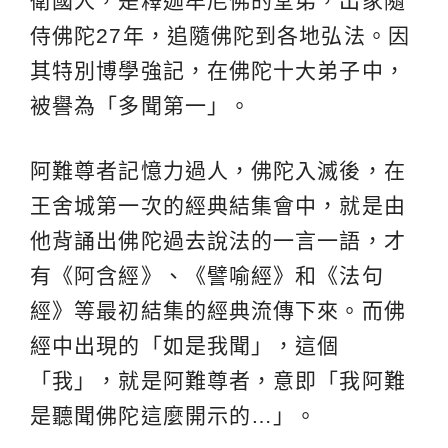
衛國人，是釋迦牟尼佛的堂弟，出家隨
侍佛陀27年，追隨佛陀到各地弘法。因
其特別博學強記，在佛陀十大弟子中，
被譽為「多聞第一」。
阿難尊者記憶力過人，佛陀入滅後，在
王舍城第一次的經典結集會中，就是由
他背誦出佛陀過去說法的一言一語，才
有《阿含經》、《譬喻經》和《法句
經》等最初結集的經典流傳下來。而佛
經中出現的「如是我聞」，這個
「我」，就是阿難尊者，意即「我阿難
是聽聞佛陀這麼開示的…」。