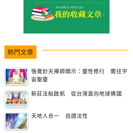
熱門文章
悟覺妙天禪師開示：靈性修行 嚮往宇
宙聖靈
新莊法船啟航 從台灣直向地球佛國
天地人合一 自證法性