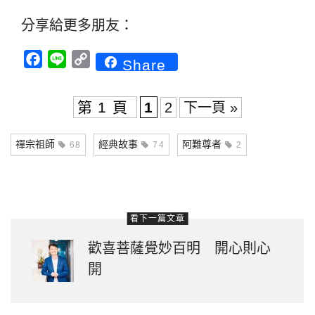
分享給更多朋友：
Facebook
Line
Copy
Share
Link
第 1 頁
1
2
下一頁 »
禪宗祖師
經典故事
阿難尊者
68
74
2
看下一篇文章
歡喜菩薩覺妙百明 開心則心
開