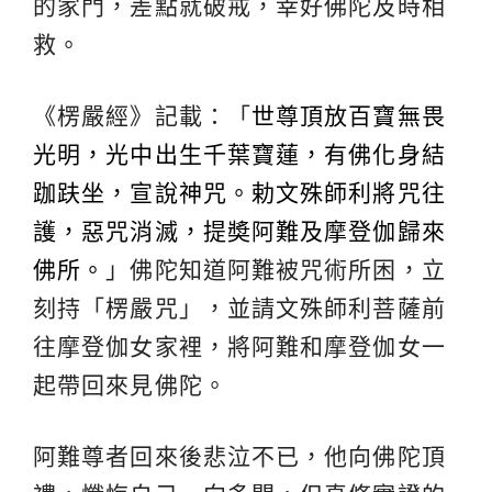
的家門，差點就破戒，幸好佛陀及時相
救。
《楞嚴經》記載：「
世尊頂放百寶無畏
光明，光中出生千葉寶蓮，有佛化身結
跏趺坐，宣說神咒。勅文殊師利將咒往
護，惡咒消滅，提奬阿難及摩登伽歸來
佛所。
」佛陀知道阿難被咒術所困，立
刻持「楞嚴咒」，並請文殊師利菩薩前
往摩登伽女家裡，將阿難和摩登伽女一
起帶回來見佛陀。
阿難尊者回來後悲泣不已，他向佛陀頂