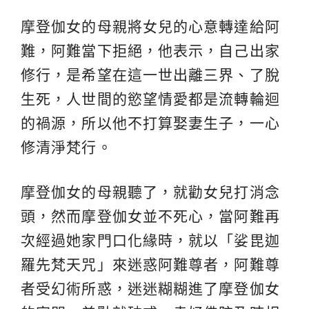
摩登伽女的母親將女兒的心意轉達給阿
難，阿難當下拒絕，他表示，自己出家
修行，是希望在這一世出離三界、了脫
生死，人世間的慾望情愛都是流轉輪迴
的禍源，所以他不打算娶妻生子，一心
修清淨梵行。
摩登伽女的母親聽了，就勸女兒打消念
頭，然而摩登伽女並不死心，當阿難再
次經過她家門口化緣時，就以「娑毘迦
羅先梵天咒」來迷惑阿難尊者，阿難尊
者受幻術所惑，迷迷糊糊進了摩登伽女