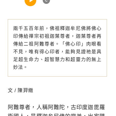
兩千五百年前，佛祖釋迦牟尼佛將佛心
印傳給禪宗初祖迦葉尊者，迦葉尊者再
傳給二祖阿難尊者。「佛心印」肉眼看
不見，唯有得心印者，能夠見證祂是具
足超生命力、超智慧力和超靈力的無上
妙法。
文 / 陳羿緻
阿難尊者，人稱阿難陀，古印度迦毘羅