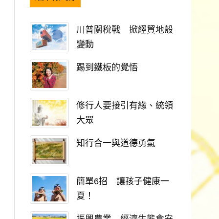
川普關稅戰 掀經貿地殼
變動
踢到鐵板的覺悟
修行人要接引有緣、統領
大眾
知行合一與道德勇氣
簡單6招 讓孩子健康一
夏！