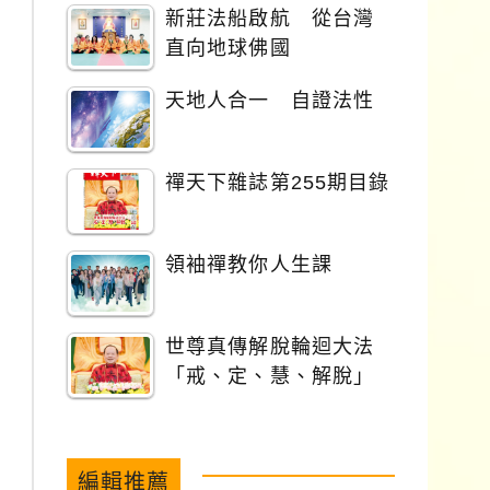
新莊法船啟航 從台灣
直向地球佛國
天地人合一 自證法性
禪天下雜誌第255期目錄
領袖禪教你人生課
世尊真傳解脫輪迴大法
「戒、定、慧、解脫」
編輯推薦