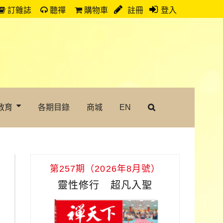
訂雜誌
聽禪
購物車
註冊
登入
教育
各期目錄
商城
EN
第257期（2026年8月號）
靈性修行 超凡入聖