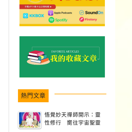
熱門文章
悟覺妙天禪師開示：靈
性修行 嚮往宇宙聖靈