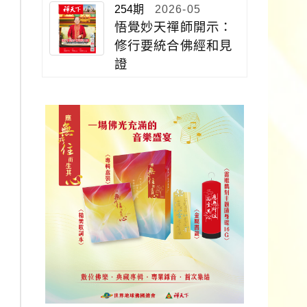
254期
2026-05
悟覺妙天禪師開示：
修行要統合佛經和見
證