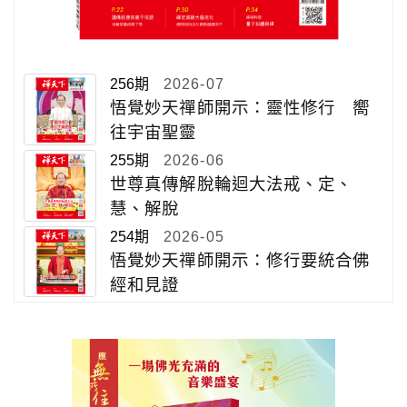
256期
2026-07
悟覺妙天禪師開示：靈性修行 嚮
往宇宙聖靈
255期
2026-06
世尊真傳解脫輪迴大法戒、定、
慧、解脫
254期
2026-05
悟覺妙天禪師開示：修行要統合佛
經和見證