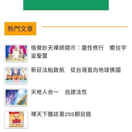
熱門文章
悟覺妙天禪師開示：靈性修行 嚮往宇
宙聖靈
新莊法船啟航 從台灣直向地球佛國
天地人合一 自證法性
禪天下雜誌第255期目錄