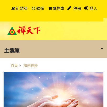
訂雜誌
聽禪
購物車
註冊
登入
主選單
首頁
>
禪修釋疑