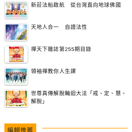
新莊法船啟航 從台灣直向地球佛國
天地人合一 自證法性
禪天下雜誌第255期目錄
領袖禪教你人生課
世尊真傳解脫輪迴大法「戒、定、慧、
解脫」
編輯推薦