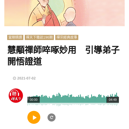
當期精選
禪天下雜誌196期
禪宗經典故事
慧顒禪師啐啄妙用 引導弟子
開悟證道
2021-07-02
00:00
04:49