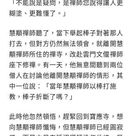
「不能說是疑問，是禪師您說得讓人更
糊塗、更難懂了。」
慧顒禪師聽了，當下舉起棒子對著那人
打去，但對方仍然無法領會，就離開慧
顒禪師所住的禪寺，改赴雲門文偃禪師
座下修禪。有一天，他無意間聽到兩位
僧人在討論他離開慧顒禪師的情形，其
中一位說：「當年慧顒禪師以棒打施
教，棒子折斷了嗎？」
此時他忽然頓悟，趕緊回到寶應寺，想
向慧顒禪師懺悔，但慧顒禪師已經圓寂