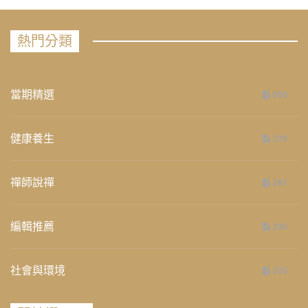
熱門分類
當期精選
658
健康養生
276
禪師說禪
267
編輯推薦
236
社會與環境
235