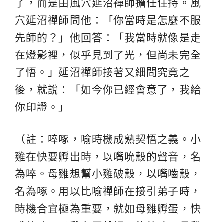
了，而是由風穴延沼禪師擔任住持。風
穴延沼禪師問他：「你當時是怎麼不服
先師的？」他回答：「我當時就像是走
在燈影裡，似乎見到了光，但尚未完全
了悟。」延沼禪師接著又細問究竟之
後，就說：「如今你已經會意了，我給
你印證。」
（註：啐啄，喻時機成熟契悟之義。小
雞在快要孵出時，以嘴吮殼的聲音，名
為啐。母雞想幫小雞破殼，以嘴嚙殼，
名為啄。用以比喻禪師在接引弟子時，
時機合宜極為重要，就如母雞孵蛋，快