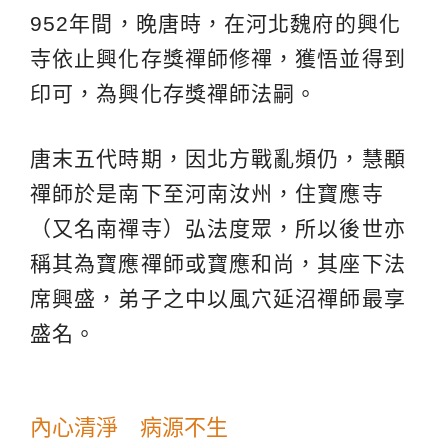
952年間，晚唐時，在河北魏府的興化
寺依止興化存獎禪師修禪，獲悟並得到
印可，為興化存獎禪師法嗣。
唐末五代時期，因北方戰亂頻仍，慧顒
禪師於是南下至河南汝州，住寶應寺
（又名南禪寺）弘法度眾，所以後世亦
稱其為寶應禪師或寶應和尚，其座下法
席興盛，弟子之中以風穴延沼禪師最享
盛名。
內心清淨 病源不生