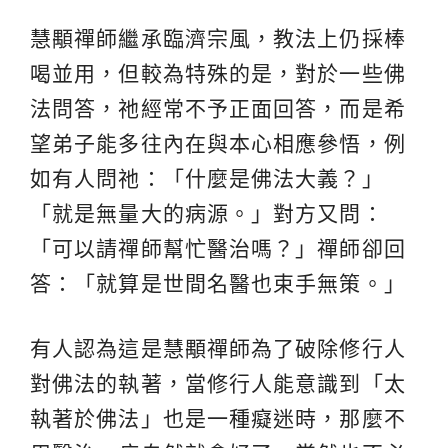
慧顒禪師繼承臨濟宗風，教法上仍採棒
喝並用，但較為特殊的是，對於一些佛
法問答，祂經常不予正面回答，而是希
望弟子能多往內在與本心相應參悟，例
如有人問祂：「什麼是佛法大義？」
「就是無量大的病源。」對方又問：
「可以請禪師幫忙醫治嗎？」禪師卻回
答：「就算是世間名醫也束手無策。」
有人認為這是慧顒禪師為了破除修行人
對佛法的執著，當修行人能意識到「太
執著於佛法」也是一種癡迷時，那麼不