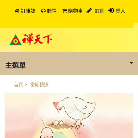
訂雜誌
聽禪
購物車
註冊
登入
主選單
首頁
>
當期精選