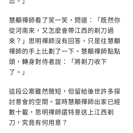
您。」
慧顒禪師看了笑一笑，問道：「既然你
從河南來，又怎麼會帶江西的剃刀過
來？」思明禪師沒有回答，只是往慧顒
禪師的手上比劃了一下。慧顒禪師點點
頭，轉身對侍者說：「將剃刀收下
了。」
這段公案雖然簡短，但留給後世許多探
討意會的空間。當時慧顒禪師出家已經
數十載，思明禪師還特意送上江西剃
刀，究竟有何用意？