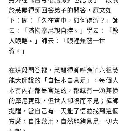
於慧顒禪師回答弟子的問答，原文如
下：問：「久在貧中，如何得濟？」師
云：「滿掬摩尼親自捧。」學云：「教
人眼瞎。」師云：「眼裡無筋一世
貧。」
在這段問答裡，慧顒禪師呼應了六祖慧
能大師說的「
自性本自具足
」，每個人
本有內在都是富足的，都藏有一顆無價
的摩尼寶珠，但世人卻視而不見；禪師
提醒，當自己有一天能了悟並找到這個
寶藏，自性啟用，自然能夠具足一切大