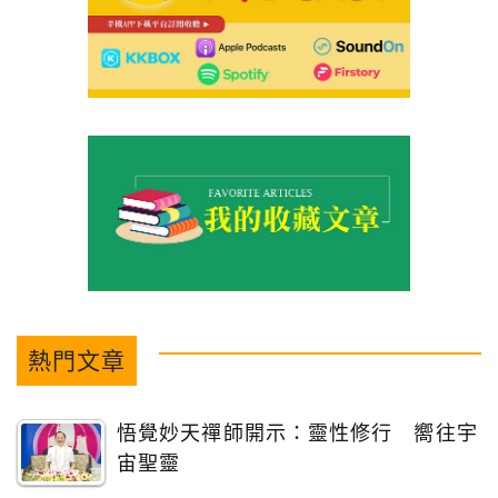
熱門文章
悟覺妙天禪師開示：靈性修行 嚮往宇
宙聖靈