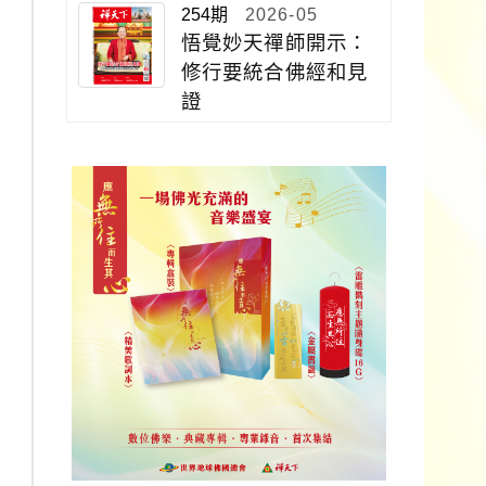
254期
2026-05
悟覺妙天禪師開示：
修行要統合佛經和見
證