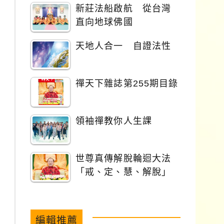
新莊法船啟航 從台灣
直向地球佛國
天地人合一 自證法性
禪天下雜誌第255期目錄
領袖禪教你人生課
世尊真傳解脫輪迴大法
「戒、定、慧、解脫」
編輯推薦