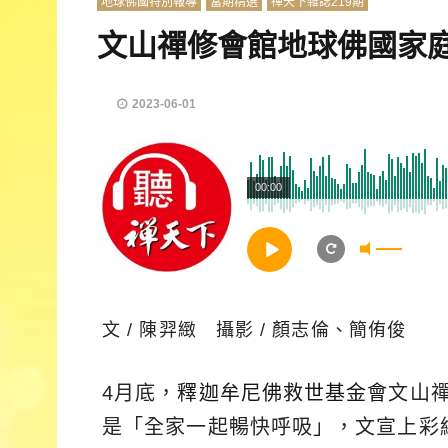
地球佛國特別報導
當期精選
禪天下雜誌219期
文山禪修會館地球佛國家
2023-06-01
00:00
文 / 陳羿緻 攝影 / 顏志倫、簡侑俊
4月底，
釋迦牟尼佛救世基金會
文山
是「全家一起暢快呼吸」，文宣上彩