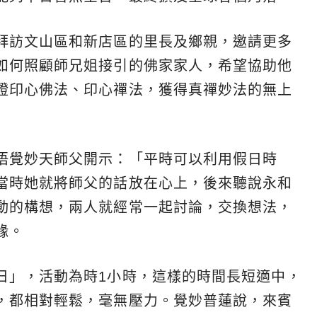
拜訪文山區和新店區的里長及鄉親，邀請更多
如何照顧師兄姐接引的佛家家人，希望協助他
證印心佛法、印心禪法，獲得真禪妙法的無上
悟覺妙天師父開示：「平時可以利用假日時
當時她就將師父的話放在心上，後來聽說永和
動的構想，兩人就經常一起討論，交換想法，
緣。
日」，活動為時1小時，這樣的時間長短適中，
，都相對輕鬆，毫無壓力。覺妙普蓮說，來賓