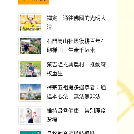
禪定 通往佛國的光明大
道
石門嵩山社區復耕百年石
砌梯田 生產千歲米
蔡吉隆振興農村 推動廢
校重生
禪宗五祖提多迦尊者：通
達本心法 無法無非法
維持骨盆健康 告別腰痠
背痛