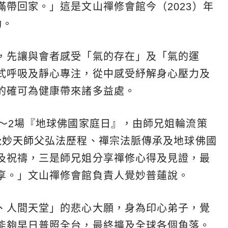
帶回家。」這是文山禪修會館今（2023）年
動。
，先讓與會者感受「氣的存在」及「氣的運
式呼吸及靜心專注，從中感受紓解身心壓力及
的確可為健康帶來諸多益處。
1～2場『地球佛國家庭日』，由師兄姐輪流策
覺妙天師父
弘法歷程、禪宗法脈傳承及地球佛國
及祝禱，三是師兄姐分享禪修心得及見證，最
享。」文山禪修會館負責人覺妙普蓮說。
、人間天堂」的悲心大願，身為印心弟子，覺
能夠早日普照全台，最終擴及全球各個角落。