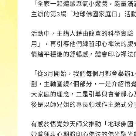
「全家一起體驗聚氣小遊戲，能量滿滿
主辦的第3場「地球佛國家庭日」活
活動中，主講人藉由簡單的科學實驗
用」，再引導他們練習印心禪法的腹
情緒平穩後的舒暢感，體會印心禪法
「從3月開始，我們每個月都會舉辦
劃，主軸圍繞4個部分，一是介紹
悟
大家庭的理念，二是引導與會者靜心
後是以師兄姐的專長領域作主題式分
有感於悟覺妙天師父推動「地球佛國
妙普蓮衷心期盼印心佛法的佛光聖光