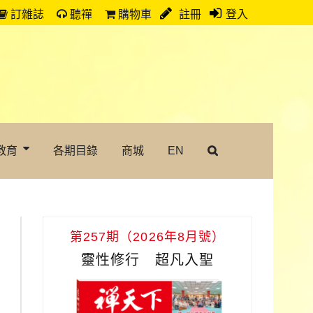
訂雜誌
聽禪
購物車
註冊
登入
教育
各期目錄
商城
EN
第257期（2026年8月號）
靈性修行 超凡入聖