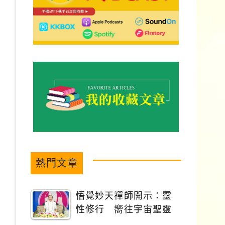
熱門文章
悟覺妙天禪師開示：靈
性修行 嚮往宇宙聖靈