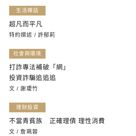
生活禪話
超凡而平凡
特約撰述 / 許郁莉
社會與環境
打詐專法補破「網」
投資詐騙追追追
文 / 謝璦竹
理財投資
不當青貧族 正確理債 理性消費
文 / 詹珮蓉