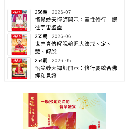
256期
2026-07
悟覺妙天禪師開示：靈性修行 嚮
往宇宙聖靈
255期
2026-06
世尊真傳解脫輪迴大法戒、定、
慧、解脫
254期
2026-05
悟覺妙天禪師開示：修行要統合佛
經和見證