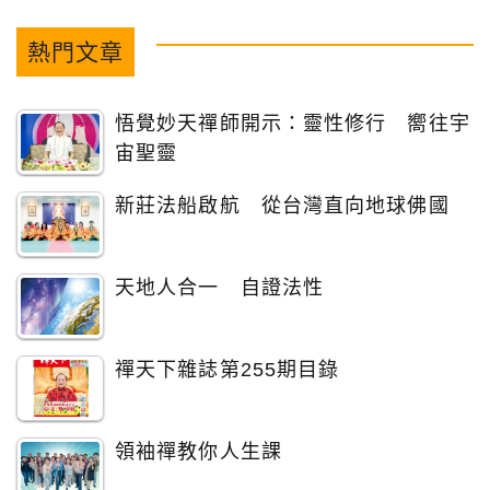
熱門文章
悟覺妙天禪師開示：靈性修行 嚮往宇
宙聖靈
新莊法船啟航 從台灣直向地球佛國
天地人合一 自證法性
禪天下雜誌第255期目錄
領袖禪教你人生課