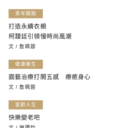
青年開路
打造永續衣櫥
柯靉廷引領慢時尚風潮
文 / 詹珮蓉
健康養生
園藝治療打開五感 療癒身心
文 / 詹珮蓉
富齡人生
快樂變老吧
文 / 謝璦竹