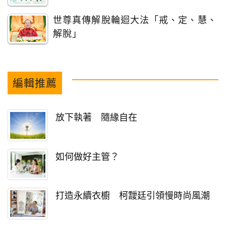
世尊真傳解脫輪迴大法「戒、定、慧、
解脫」
編輯推薦
放下執著 隨緣自在
如何做好主管？
打造永續衣櫥 柯靉廷引領慢時尚風潮