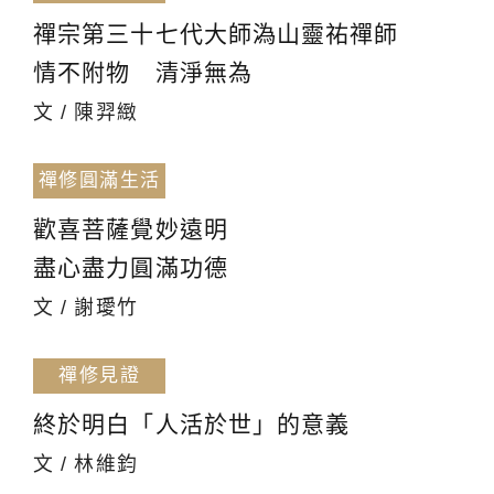
禪宗第三十七代大師溈山靈祐禪師
情不附物 清淨無為
文 / 陳羿緻
禪修圓滿生活
歡喜菩薩覺妙遠明
盡心盡力圓滿功德
文 / 謝璦竹
禪修見證
終於明白「人活於世」的意義
文 / 林維鈞