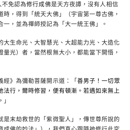
人不免認為
修行成佛
是天方夜譚，沒有人相信
道時，得到「統天大佛」（宇宙第一尊古佛，
合一，並為禪師授記為「大一統王佛」。
的大生命光、大智慧光、大超能力光、大造化
證量光）者，當然根無大小，都能當下開悟，
義經》為彌勒菩薩開示道：「
善男子！一切眾
地法行，爾時修習，便有頓漸。若遇如來無上
。
」
就是末劫救世的「紫微聖人」，傳世尊所說的
竟成佛的妙法」），我們真心跟隨祂修行此究