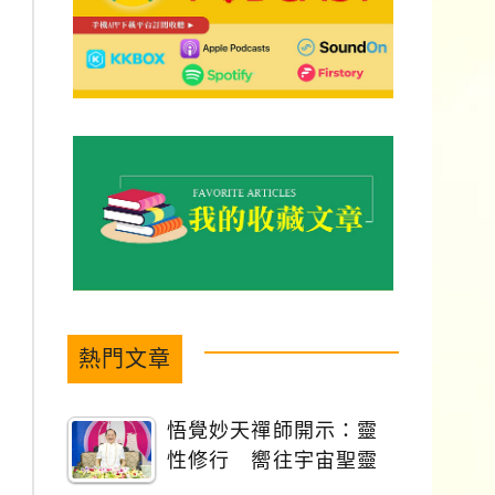
熱門文章
悟覺妙天禪師開示：靈
性修行 嚮往宇宙聖靈