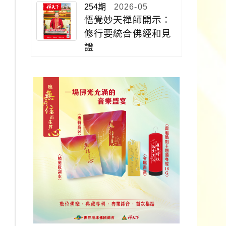
254期
2026-05
悟覺妙天禪師開示：
修行要統合佛經和見
證