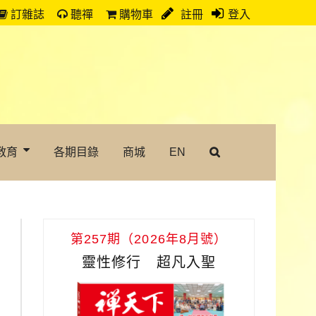
訂雜誌
聽禪
購物車
註冊
登入
教育
各期目錄
商城
EN
第257期（2026年8月號）
靈性修行 超凡入聖