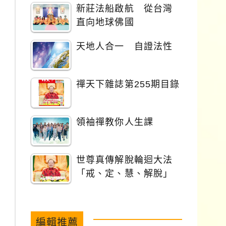
新莊法船啟航 從台灣
直向地球佛國
天地人合一 自證法性
禪天下雜誌第255期目錄
領袖禪教你人生課
世尊真傳解脫輪迴大法
「戒、定、慧、解脫」
編輯推薦