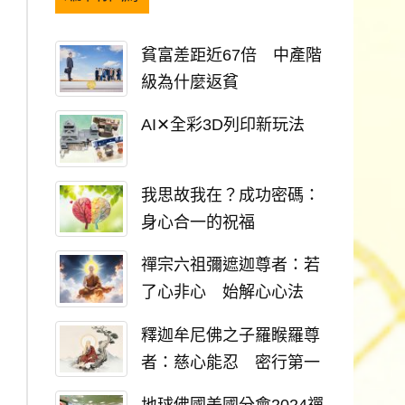
貧富差距近67倍 中產階
級為什麼返貧
AI✕全彩3D列印新玩法
我思故我在？成功密碼：
身心合一的祝福
禪宗六祖彌遮迦尊者：若
了心非心 始解心心法
釋迦牟尼佛之子羅睺羅尊
者：慈心能忍 密行第一