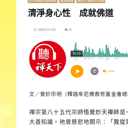
妙天禪師法語解析
當期精選
禪天下雜誌236期
清淨身心性 成就佛道
2024-11-01
0
00:00
文／覺妙宗明（
釋迦牟尼佛救世基金會
總
禪宗第八十五代宗師
悟覺妙天禪師
是
大善知識。祂曾慈悲地開示：「
我從