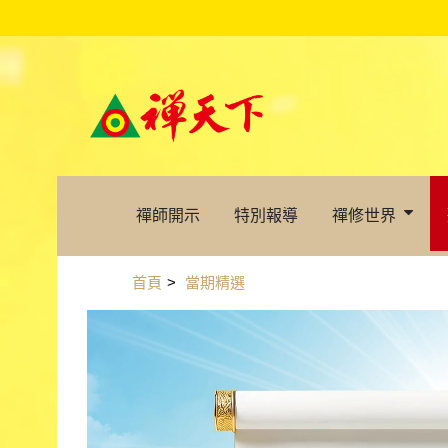
禪師開示
特別報導
禪修世界
首頁
>
當期精選