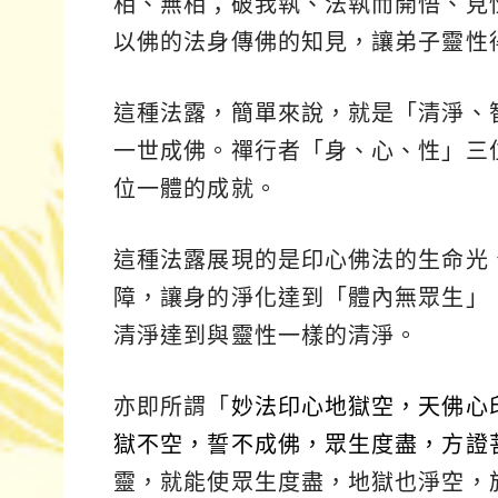
相、無相；破我執、法執而開悟、見
以佛的法身傳佛的知見，讓弟子靈性
這種法露，簡單來說，就是「清淨、
一世成佛。禪行者「身、心、性」三
位一體的成就。
這種法露展現的是印心佛法的生命光
障，讓身的淨化達到「體內無眾生」
清淨達到與靈性一樣的清淨。
亦即所謂「
妙法印心地獄空，天佛心
獄不空，誓不成佛，眾生度盡，方證
靈，就能使眾生度盡，地獄也淨空，