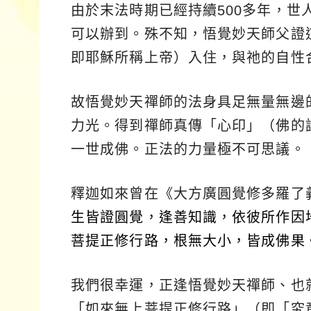
由於末法時期已經持續500多年，世
可以辦到。殊不知，悟覺妙天師父證
即耶穌所稱上帝）入住，與祂的自性
故悟覺妙天禪師的法身具足無量無邊
力光。得到禪師真傳「心印」（佛的
一世成佛。正法的力量極不可思議。
釋迦如來曾在《大方廣圓覺修多羅了
生皆證圓覺，逢善知識，依彼所作因
菩提正修行路，根無大小，皆成佛果
我們很幸運，正逢悟覺妙天禪師、也
「如來無上菩提正修行路」（即「究