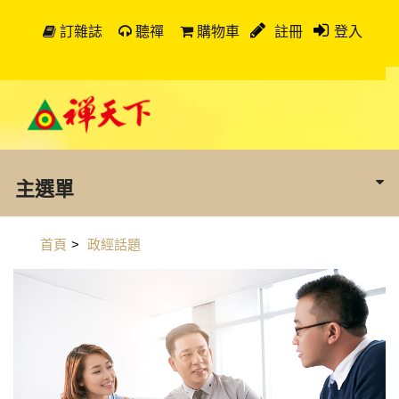
訂雜誌
聽禪
購物車
註冊
登入
主選單
首頁
>
政經話題