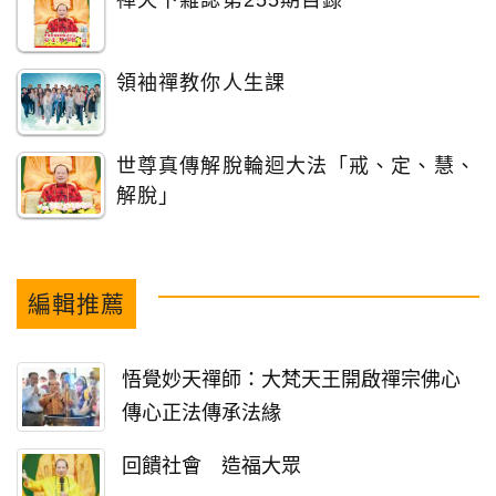
禪天下雜誌第255期目錄
領袖禪教你人生課
世尊真傳解脫輪迴大法「戒、定、慧、
解脫」
編輯推薦
悟覺妙天禪師：大梵天王開啟禪宗佛心
傳心正法傳承法緣
回饋社會 造福大眾