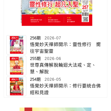
256期
2026-07
悟覺妙天禪師開示：靈性修行 嚮
往宇宙聖靈
255期
2026-06
世尊真傳解脫輪迴大法戒、定、
慧、解脫
254期
2026-05
悟覺妙天禪師開示：修行要統合佛
經和見證