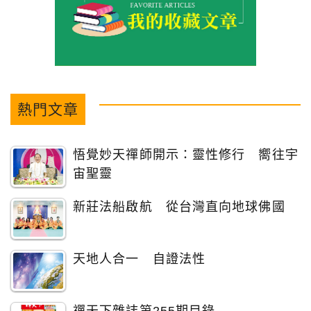
熱門文章
悟覺妙天禪師開示：靈性修行 嚮往宇
宙聖靈
新莊法船啟航 從台灣直向地球佛國
天地人合一 自證法性