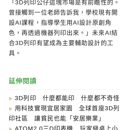
「3D列印公仔這塊市場是有前瞻性的。
曾接觸到一位老師告訴我，學校現有開
設AI課程，指導學生用AI設計原創角
色，再透過機器列印出來。」未來AI結
合3D列印有望成為主要輔助設計的工
具。
延伸閱讀
3D列印 什麼都能印 什麼都不奇怪
▶︎
用科技實現宜居家園 全球首座3D列
▶︎
印社區 讓貧民也能「安居樂業」
ATOM2.0三D印表機 玩家級桌上小
▶︎