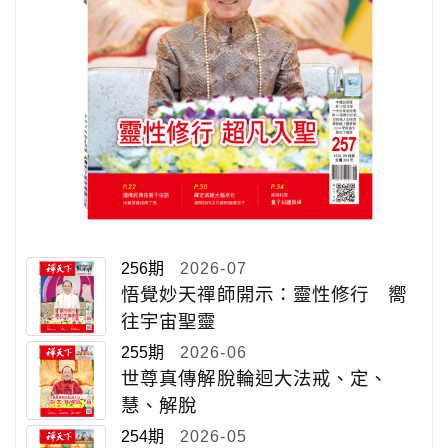
256期
2026-07
悟覺妙天禪師開示：靈性修行 嚮
往宇宙聖靈
255期
2026-06
世尊真傳解脫輪迴大法戒、定、
慧、解脫
254期
2026-05