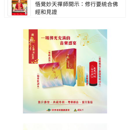
悟覺妙天禪師開示：修行要統合佛
經和見證