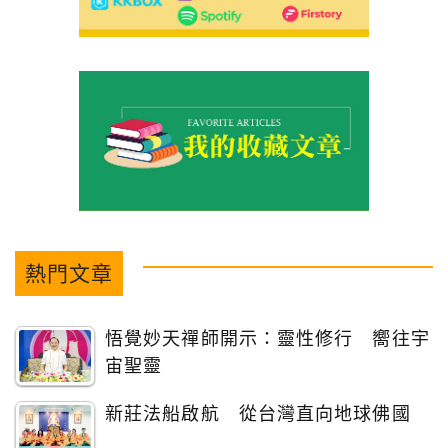
熱門文章
悟覺妙天禪師開示：靈性修行 嚮往宇
宙聖靈
新莊法船啟航 從台灣直向地球佛國