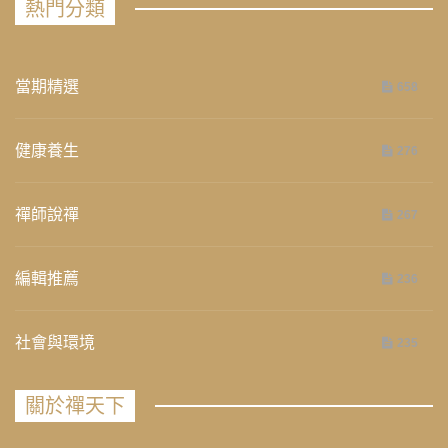
熱門分類
當期精選
658
健康養生
276
禪師說禪
267
編輯推薦
236
社會與環境
235
關於禪天下