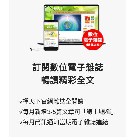
訂閱數位電子雜誌
暢讀精彩全文
√禪天下官網雜誌全閱讀
√每月新增3-5篇文章可「線上聽禪」
√每月簡訊通知當期電子雜誌連結