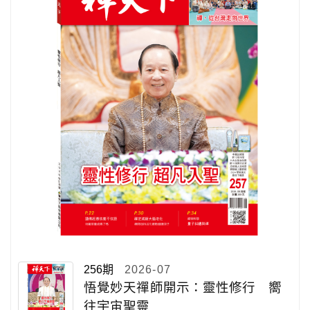
256期
2026-07
悟覺妙天禪師開示：靈性修行 嚮
往宇宙聖靈