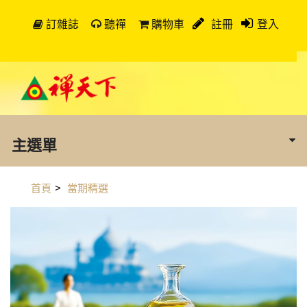
訂雜誌
聽禪
購物車
註冊
登入
主選單
首頁
>
當期精選