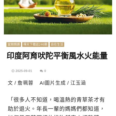
當期精選
禪天下雜誌246期
自在生活
印度阿育吠陀平衡風水火能量
2025-09-01
0
文 / 詹珮蓉 AI圖片生成 / 江玉涵
「很多人不知道，喝溫熱的青草茶才有
助於退火。年長一輩的媽媽們都知道，