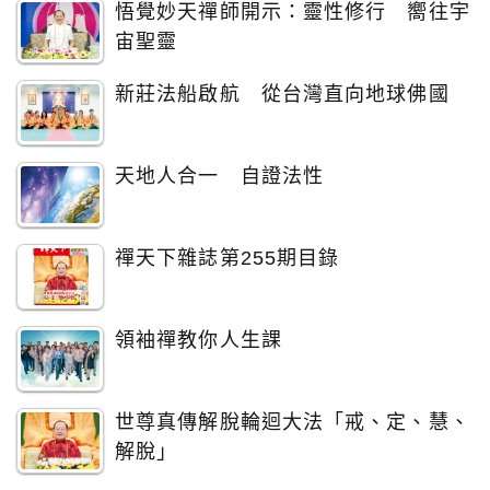
悟覺妙天禪師開示：靈性修行 嚮往宇
宙聖靈
新莊法船啟航 從台灣直向地球佛國
天地人合一 自證法性
禪天下雜誌第255期目錄
領袖禪教你人生課
世尊真傳解脫輪迴大法「戒、定、慧、
解脫」