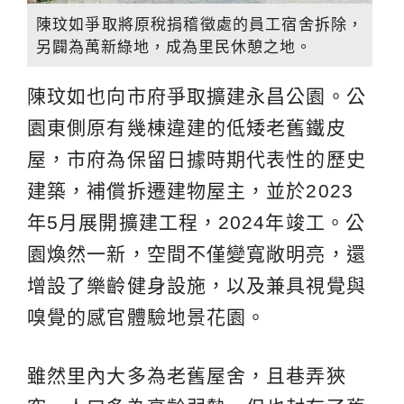
陳玟如爭取將原稅捐稽徵處的員工宿舍拆除，
另闢為萬新綠地，成為里民休憩之地。
陳玟如也向市府爭取擴建永昌公園。公
園東側原有幾棟違建的低矮老舊鐵皮
屋，市府為保留日據時期代表性的歷史
建築，補償拆遷建物屋主，並於2023
年5月展開擴建工程，2024年竣工。公
園煥然一新，空間不僅變寬敞明亮，還
增設了樂齡健身設施，以及兼具視覺與
嗅覺的感官體驗地景花園。
雖然里內大多為老舊屋舍，且巷弄狹