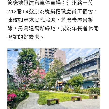
管綠地興建汽車停車場；汀州路一段
242巷19號原為稅捐稽徵處員工宿舍，
陳玟如尋求民代協助，將廢棄屋舍拆
除，另闢建萬新綠地，成為年長者休閒
聯誼的好去處。