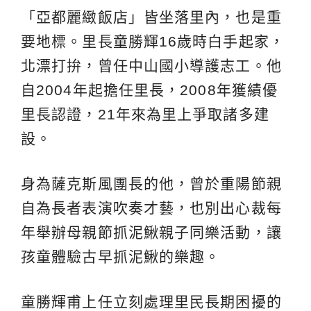
「亞都麗緻飯店」皆坐落里內，也是重
要地標。里長童勝輝16歲時白手起家，
北漂打拚，曾任中山國小導護志工。他
自2004年起擔任里長，2008年獲績優
里長認證，21年來為里上爭取諸多建
設。
身為薩克斯風團長的他，曾於重陽節親
自為長者表演吹奏才藝，也別出心裁每
年舉辦母親節抓泥鰍親子同樂活動，讓
孩童體驗古早抓泥鰍的樂趣。
童勝輝甫上任立刻處理里民長期困擾的