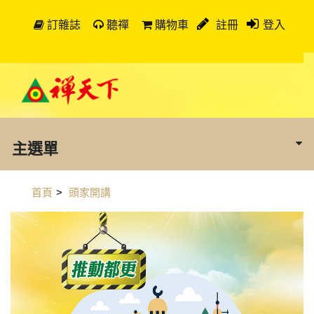
訂雜誌
聽禪
購物車
註冊
登入
主選單
首頁
>
頭家開講