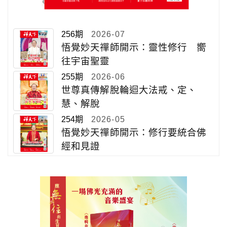
256期
2026-07
悟覺妙天禪師開示：靈性修行 嚮
往宇宙聖靈
255期
2026-06
世尊真傳解脫輪迴大法戒、定、
慧、解脫
254期
2026-05
悟覺妙天禪師開示：修行要統合佛
經和見證