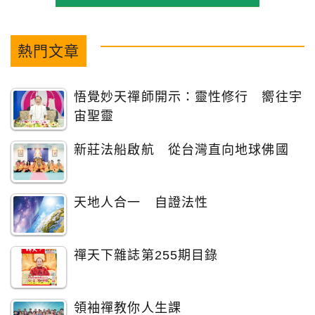
熱門文章
悟覺妙天禪師開示：靈性修行 嚮往宇
宙聖靈
新莊法船啟航 從台灣直向地球佛國
天地人合一 自證法性
禪天下雜誌第255期目錄
領袖禪教你人生課