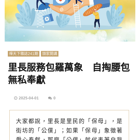
禪天下雜誌241期
頭家開講
里長服務包羅萬象 自掏腰包
無私奉獻
2025-04-01
0
大家都說，里長是里民的「保母」，是
街坊的「公僕」；如果「保母」象徵著
愛心奉獻，那麼「公僕」就代表著自我