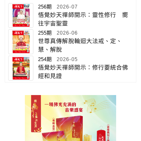
256期
2026-07
悟覺妙天禪師開示：靈性修行 嚮
往宇宙聖靈
255期
2026-06
世尊真傳解脫輪迴大法戒、定、
慧、解脫
254期
2026-05
悟覺妙天禪師開示：修行要統合佛
經和見證