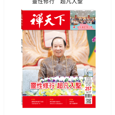
靈性修行 超凡入聖