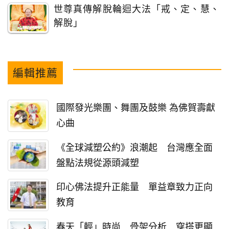
世尊真傳解脫輪迴大法「戒、定、慧、
解脫」
編輯推薦
國際發光樂團、舞團及鼓樂 為佛賀壽獻
心曲
《全球減塑公約》浪潮起 台灣應全面
盤點法規從源頭減塑
印心佛法提升正能量 單益章致力正向
教育
春天「輕」時尚 骨架分析 穿搭更顯