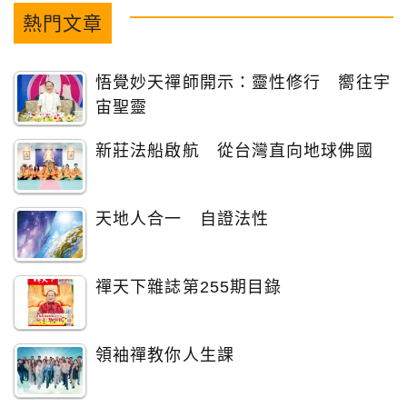
熱門文章
悟覺妙天禪師開示：靈性修行 嚮往宇
宙聖靈
新莊法船啟航 從台灣直向地球佛國
天地人合一 自證法性
禪天下雜誌第255期目錄
領袖禪教你人生課