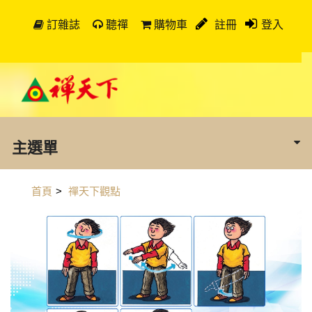
訂雜誌
聽禪
購物車
註冊
登入
主選單
首頁
>
禪天下觀點