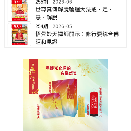
255期
2026-06
世尊真傳解脫輪迴大法戒、定、
慧、解脫
254期
2026-05
悟覺妙天禪師開示：修行要統合佛
經和見證