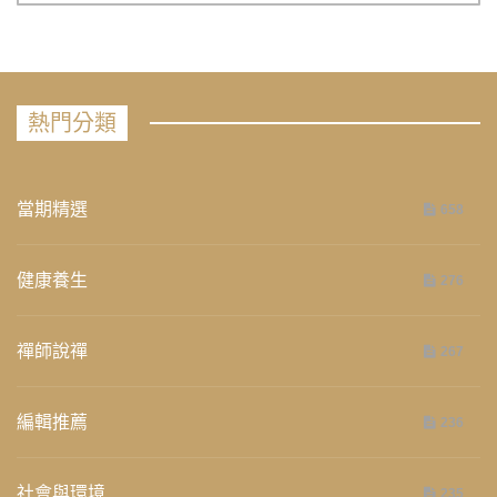
熱門分類
當期精選
658
健康養生
276
禪師說禪
267
編輯推薦
236
社會與環境
235