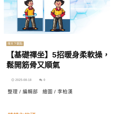
禪天下觀點
【基礎禪坐】5招暖身柔軟操，
鬆開筋骨又順氣
2025-08-18
0
整理 / 編輯部 繪圖 / 李柏漢