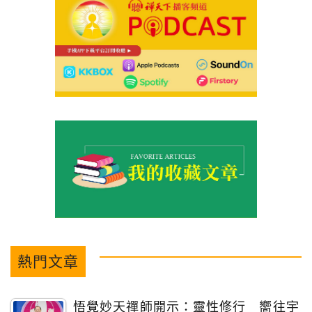
熱門文章
悟覺妙天禪師開示：靈性修行 嚮往宇