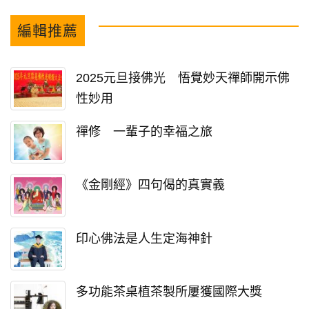
編輯推薦
2025元旦接佛光 悟覺妙天禪師開示佛
性妙用
禪修 一輩子的幸福之旅
《金剛經》四句偈的真實義
印心佛法是人生定海神針
多功能茶桌植茶製所屢獲國際大獎