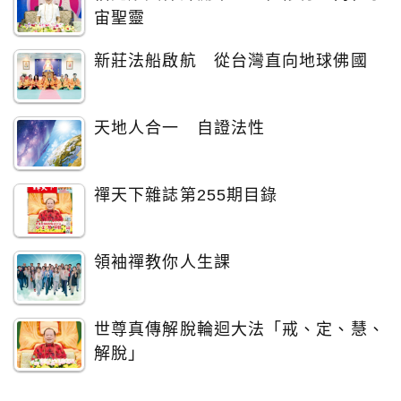
宙聖靈
新莊法船啟航 從台灣直向地球佛國
天地人合一 自證法性
禪天下雜誌第255期目錄
領袖禪教你人生課
世尊真傳解脫輪迴大法「戒、定、慧、
解脫」