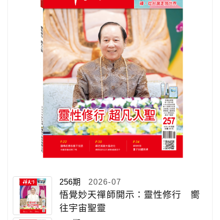
256期
2026-07
悟覺妙天禪師開示：靈性修行 嚮
往宇宙聖靈