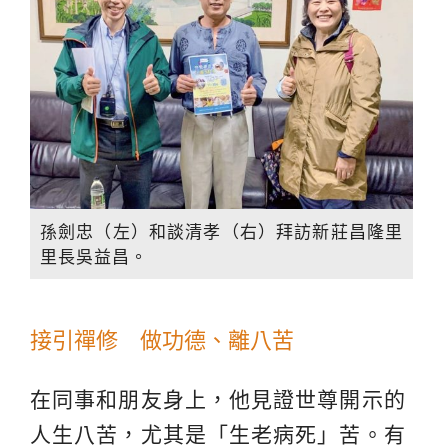
孫劍忠（左）和談清孝（右）拜訪新莊昌隆里
里長吳益昌。
接引禪修 做功德、離八苦
在同事和朋友身上，他見證世尊開示的
人生八苦，尤其是「生老病死」苦。有