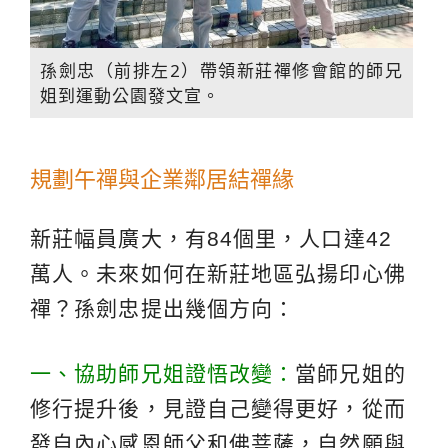
孫劍忠（前排左2）帶領新莊禪修會館的師兄
姐到運動公園發文宣。
規劃午禪與企業鄰居結禪緣
新莊幅員廣大，有84個里，人口達42
萬人。未來如何在新莊地區弘揚印心佛
禪？孫劍忠提出幾個方向：
一、協助師兄姐證悟改變：
當師兄姐的
修行提升後，見證自己變得更好，從而
發自內心感恩師父和佛菩薩，自然願與