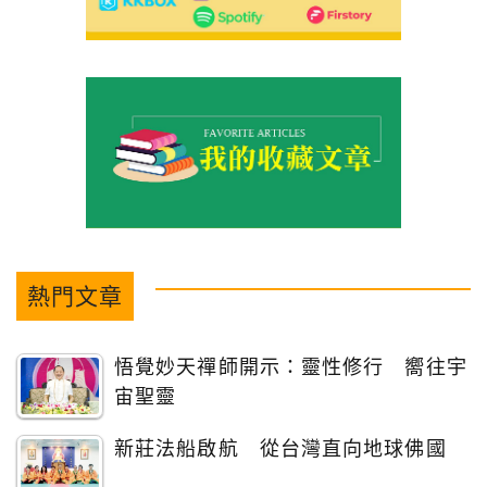
熱門文章
悟覺妙天禪師開示：靈性修行 嚮往宇
宙聖靈
新莊法船啟航 從台灣直向地球佛國