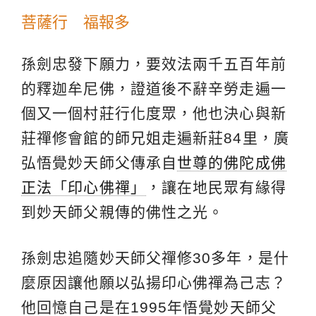
菩薩行 福報多
孫劍忠發下願力，要效法兩千五百年前
的釋迦牟尼佛，證道後不辭辛勞走遍一
個又一個村莊行化度眾，他也決心與新
莊禪修會館的師兄姐走遍新莊84里，廣
弘悟覺妙天師父傳承自
世尊的佛陀成佛
正法「印心佛禪」
，讓在地民眾有緣得
到妙天師父親傳的佛性之光。
孫劍忠追隨妙天師父禪修30多年，是什
麼原因讓他願以弘揚印心佛禪為己志？
他回憶自己是在1995年悟覺妙天師父