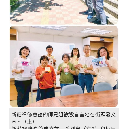
新莊禪修會館的師兄姐歡歡喜喜地在街頭發文
宣。（上）
新莊禪修會館成立前，孫劍忠（右2）和師兄