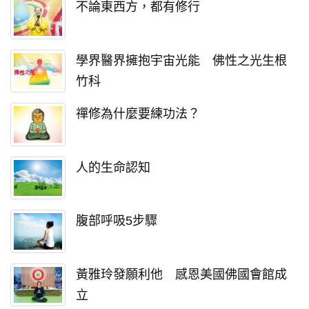
不論東西方，都有修行
學界醫界擁抱宇宙光能 佛性之光生根
竹科
禪修為什麼要練功法？
人的生命認知
腹部呼吸5步驟
黃雅玲發願利他 感恩美國佛國會館成
立