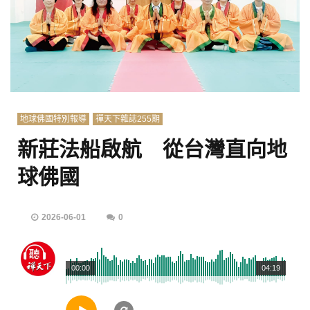
地球佛國特別報導
禪天下雜誌255期
新莊法船啟航 從台灣直向地
球佛國
2026-06-01
0
00:00
04:19