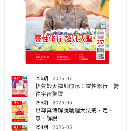
256期
2026-07
悟覺妙天禪師開示：靈性修行 嚮
往宇宙聖靈
255期
2026-06
世尊真傳解脫輪迴大法戒、定、
慧、解脫
254期
2026-05