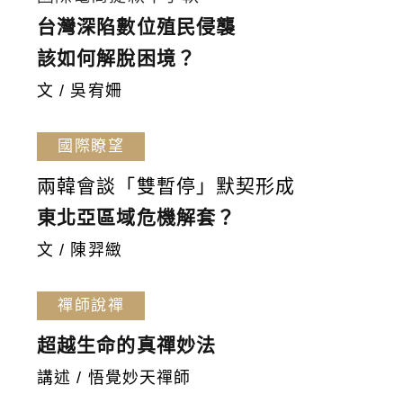
台灣深陷數位殖民侵襲
該如何解脫困境？
文 / 吳宥姍
國際瞭望
兩韓會談「雙暫停」默契形成
東北亞區域危機解套？
文 / 陳羿緻
禪師說禪
超越生命的真禪妙法
講述 / 悟覺妙天禪師