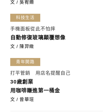
文 / 吳宥姍
科技生活
手機面板從此不怕摔
自動修復玻璃顛覆想像
文 / 陳羿緻
青年開路
打平管銷 用店名提醒自己
30歲創業
用咖啡賺進第一桶金
文 / 曾華瑄