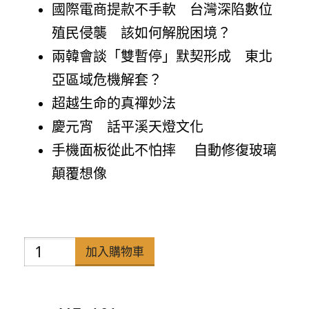
國際電商提款不手軟 台灣深陷數位
殖民侵襲 該如何解脫困境？
兩韓會談「雙暫停」默契形成 東北
亞區域危機解套？
超越生命的真禪妙法
慶元宵 話平溪天燈文化
手機面板從此不怕摔 自動修復玻璃
顛覆想像
禪
加入購物車
天
下