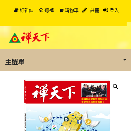
訂雜誌
聽禪
購物車
註冊
登入
主選單