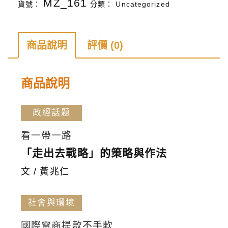
MZ_161
貨號：
分類：
Uncategorized
雜
誌
第
商品說明
評價 (0)
155
期
商品說明
數
量
政經話題
看一帶一路
「走出去戰略」的策略與作法
文 / 黃兆仁
社會與環境
國際電商提款不手軟