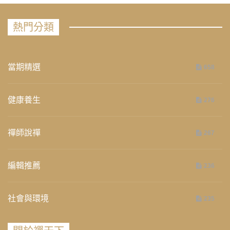
熱門分類
當期精選
658
健康養生
276
禪師說禪
267
編輯推薦
236
社會與環境
235