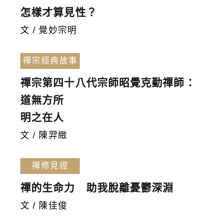
怎樣才算見性？
文 / 覺妙宗明
禪宗經典故事
禪宗第四十八代宗師昭覺克勤禪師：
道無方所
明之在人
文 / 陳羿緻
禪修見證
禪的生命力 助我脫離憂鬱深淵
文 / 陳佳俊