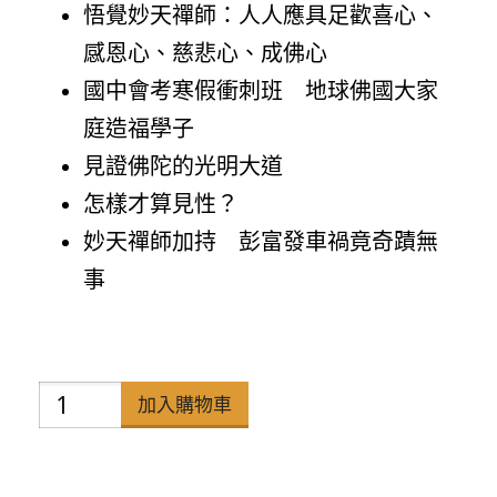
悟覺妙天禪師：人人應具足歡喜心、
感恩心、慈悲心、成佛心
國中會考寒假衝刺班 地球佛國大家
庭造福學子
見證佛陀的光明大道
怎樣才算見性？
妙天禪師加持 彭富發車禍竟奇蹟無
事
禪
加入購物車
天
下