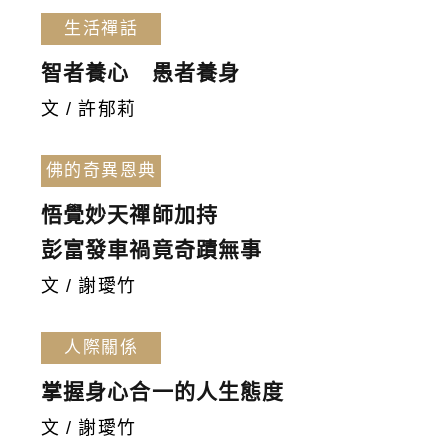
生活禪話
智者養心 愚者養身
文 / 許郁莉
佛的奇異恩典
悟覺妙天禪師加持
彭富發車禍竟奇蹟無事
文 / 謝璦竹
人際關係
掌握身心合一的人生態度
文 / 謝璦竹