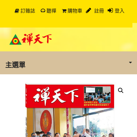
訂雜誌
聽禪
購物車
註冊
登入
主選單