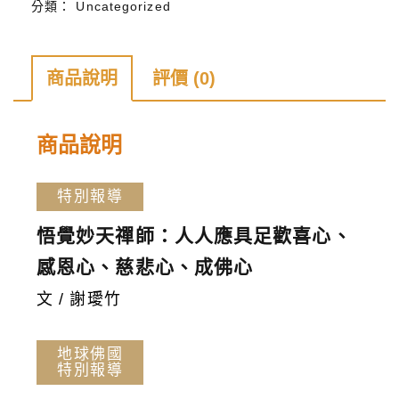
分類：
Uncategorized
雜
誌
第
商品說明
評價 (0)
204
期
商品說明
數
量
特別報導
悟覺妙天禪師：人人應具足歡喜心、
感恩心、慈悲心、成佛心
文 / 謝璦竹
地球佛國
特別報導