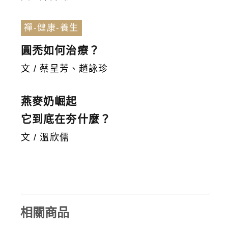
禪-健康-養生
圓禿如何治療？
文 / 蔡呈芳、趙詠珍
燕麥奶崛起
它到底在夯什麼？
文 / 溫欣儒
相關商品