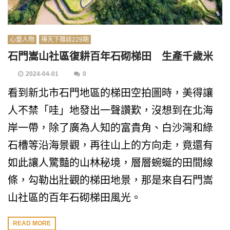
心靈人物
禪天下雜誌229期
石門嵩山社區復耕百年石砌梯田 生產千歲米
2024-04-01
0
看到新北市石門地區的梯田空拍圖時，美得讓
人不禁「哇」地發出一聲讚歎，沒想到在北海
岸一帶，除了廣為人知的富貴角、白沙灣和綠
石槽等沿海景觀，再往山上的方向走，竟還有
如此讓人驚豔的山林秘境，層層蜿蜒的田間線
條，勾勒出壯觀的梯田地景，那是來自石門嵩
山社區的百年石砌梯田風光。
READ MORE