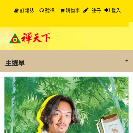
訂雜誌
聽禪
購物車
註冊
登入
主選單