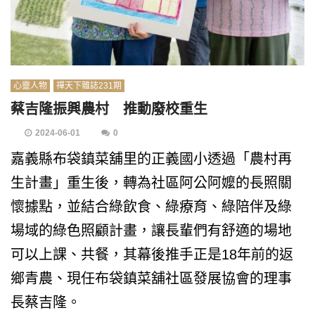
心靈人物
禪天下雜誌231期
蔡吉隆振興農村 推動廢校重生
2024-06-01
0
嘉義縣布袋鎮菜舖里的正義國小透過「農村再
生計畫」重生後，轉為社區阿公阿嬤的長照關
懷據點，並結合綠飲食、綠療育、綠陪伴及綠
場域的綠色照顧計畫，讓長輩們有舒適的場地
可以上課、共餐，其幕後推手正是18年前的返
鄉青農、現任布袋鎮菜舖社區發展協會的理事
長蔡吉隆。