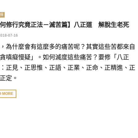
禪
何修行究竟正法－滅苦篇】八正道 解脫生老死
2018-07-16
，為什麼會有這麼多的痛苦呢？其實這些苦都來自
貪嗔癡慢疑」。如何滅度這些痛苦？要修「八正
：正見、正思惟、正語、正業、正命、正精進、正
正定。
D MORE