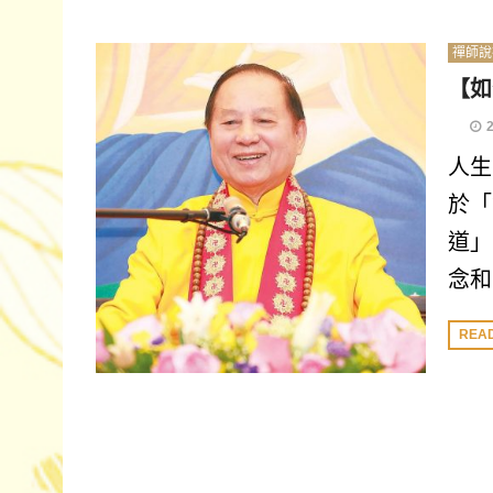
禪師說
【如
人生
於「
道」
念和
REA