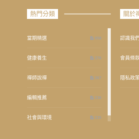
熱門分類
關於
當期精選
認識我
658
健康養生
會員條
276
禪師說禪
隱私政
267
編輯推薦
236
社會與環境
235