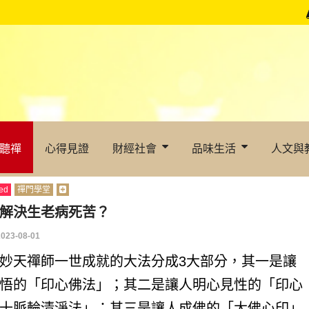
聽禪
心得見證
財經社會
品味生活
人文與
ed
禪門學堂
解決生老病死苦？
2023-08-01
妙天禪師一世成就的大法分成3大部分，其一是讓
悟的「印心佛法」；其二是讓人明心見性的「印心
十脈輪清淨法」；其三是讓人成佛的「大佛心印」