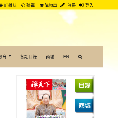
訂雜誌
聽禪
購物車
註冊
登入
教育
各期目錄
商城
EN