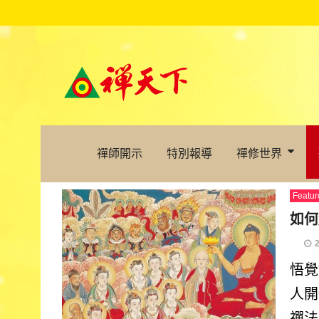
禪師開示
特別報導
禪修世界
Featur
如何
悟覺
人開
禪法