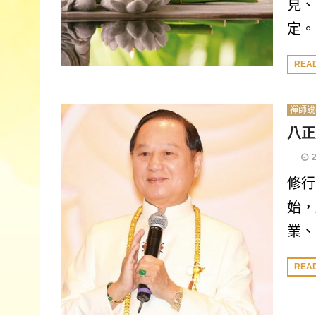
見、
定。
REA
禪師說
八正
修行
始，
業、
REA