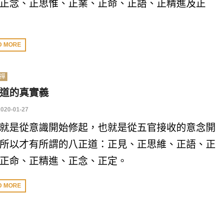
正念、正思惟、正業、正命、正語、正精進及正
D MORE
禪
道的真實義
2020-01-27
就是從意識開始修起，也就是從五官接收的意念開
所以才有所謂的八正道：正見、正思維、正語、正
正命、正精進、正念、正定。
D MORE