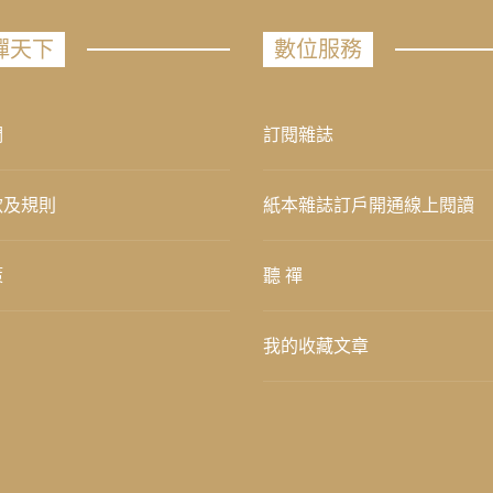
禪天下
數位服務
們
訂閱雜誌
款及規則
紙本雜誌訂戶開通線上閱讀
策
聽 禪
我的收藏文章