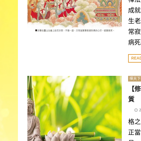
成就
生老
常寂
病死
REA
禪天下
【修
質
格之
正當