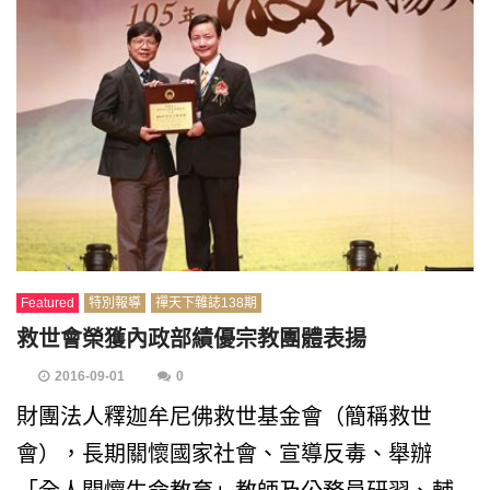
Featured
特別報導
禪天下雜誌138期
救世會榮獲內政部績優宗教團體表揚
2016-09-01
0
財團法人釋迦牟尼佛救世基金會（簡稱救世
會），長期關懷國家社會、宣導反毒、舉辦