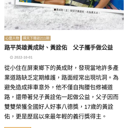
心靈人物
禪天下雜誌211期
路平英雄黃成財、黃詮佑 父子攜手做公益
2022-10-01
從小住在屏東鄉下的黃成財，發現當地許多產
業道路缺乏定期維護，路面經常出現坑洞。為
避免造成摔車意外，他不僅自掏腰包修補道
路，還帶著兒子黃詮佑一起做公益，父子因而
雙雙榮獲全國好人好事八德獎，17歲的黃詮
佑，更是歷屆以來最年輕的義行獎得主。