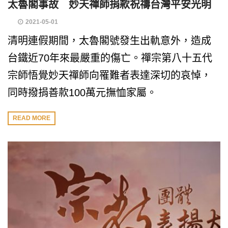
太魯閣事故 妙天禪師捐款祝禱台灣平安光明
2021-05-01
清明連假期間，太魯閣號發生出軌意外，造成
台鐵近70年來最嚴重的傷亡。禪宗第八十五代
宗師悟覺妙天禪師向罹難者表達深切的哀悼，
同時撥捐善款100萬元撫恤家屬。
READ MORE