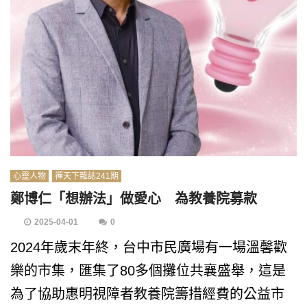
心靈人物
禪天下雜誌241期
鄭博仁「想辦法」做愛心 為教養院募款
2025-04-01
0
2024年歲末年終，台中市民廣場有一場溫馨歡
樂的市集，匯集了80多個攤位共襄盛舉，這是
為了協助惠明視障者教養院籌措經費的公益市