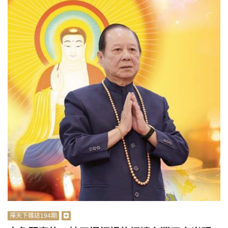
禪天下雜誌194期