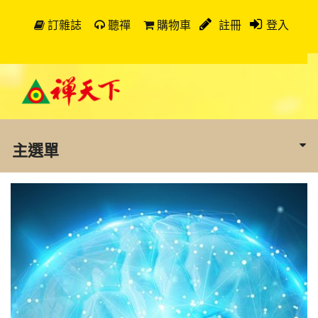
訂雜誌
聽禪
購物車
註冊
登入
主選單