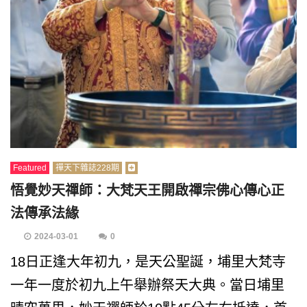
Featured
禪天下雜誌228期
悟覺妙天禪師：大梵天王開啟禪宗佛心傳心正
法傳承法緣
2024-03-01
0
18日正逢大年初九，是天公聖誕，埔里大梵寺
一年一度於初九上午舉辦祭天大典。當日埔里