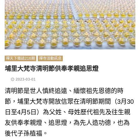
禪天下雜誌216期
禪寺活動訊息
埔里大梵寺清明節供奉孝親追思燈
2023-03-01
清明節是世人慎終追遠、緬懷祖先恩德的時
節，埔里大梵寺開放信眾在清明節期間（3月30
日至4月5日）為父姓、母姓歷代祖先及往生親
友供奉孝親燈、追思燈，為先人造功德，也為
後代子孫植福。