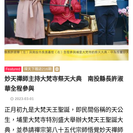
Featured
禪天下雜誌216期
妙天禪師主持大梵寺祭天大典 南投縣長許淑
華全程參與
2023-03-01
正月初九是大梵天王聖誕，即民間俗稱的天公
生，埔里大梵寺特別盛大舉辦大梵天王聖誕大
典，並恭請禪宗第八十五代宗師悟覺妙天禪師