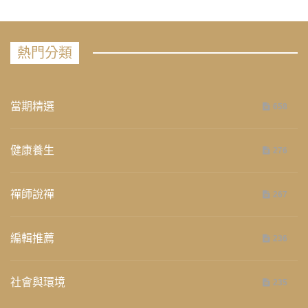
熱門分類
當期精選
658
健康養生
276
禪師說禪
267
編輯推薦
236
社會與環境
235