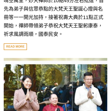
晴空萬里，妙天禪師於10點45分左右抵達，首
先為弟子與信眾恭點的大梵天王聖誕心燈與名
冊等一一開光加持，接著祝壽大典於11點正式
開始，禪師帶領弟子恭祝大梵天王聖躬康泰，
祈求風調雨順，國泰民安。
READ MORE