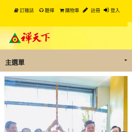
訂雜誌
聽禪
購物車
註冊
登入
主選單