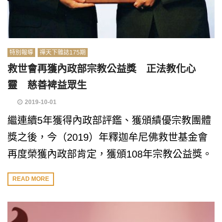
特別報導
禪天下雜誌175期
救世會再獲內政部宗教公益獎 正法教化心
靈 慈善裨益眾生
2019-10-01
繼連續5年獲得內政部評鑑、獲頒績優宗教團體
獎之後，今（2019）年釋迦牟尼佛救世基金會
再度榮獲內政部肯定，獲頒108年宗教公益獎。
READ MORE