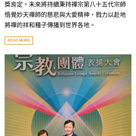
獎肯定。未來將持續秉持禪宗第八十五代宗師
悟覺妙天禪師的慈悲與大愛精神，戮力以赴地
將禪的祥和種子傳播到世界各地。
READ MORE