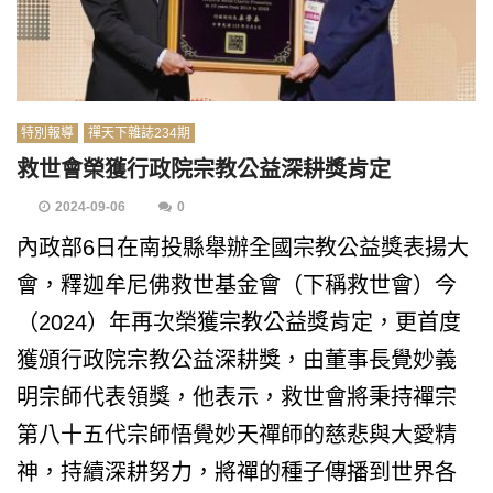
特別報導
禪天下雜誌234期
救世會榮獲行政院宗教公益深耕獎肯定
2024-09-06
0
內政部6日在南投縣舉辦全國宗教公益獎表揚大
會，釋迦牟尼佛救世基金會（下稱救世會）今
（2024）年再次榮獲宗教公益獎肯定，更首度
獲頒行政院宗教公益深耕獎，由董事長覺妙義
明宗師代表領獎，他表示，救世會將秉持禪宗
第八十五代宗師悟覺妙天禪師的慈悲與大愛精
神，持續深耕努力，將禪的種子傳播到世界各