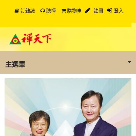
訂雜誌
聽禪
購物車
註冊
登入
主選單