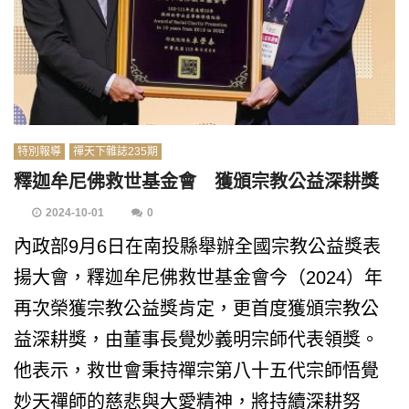
特別報導
禪天下雜誌235期
釋迦牟尼佛救世基金會 獲頒宗教公益深耕獎
2024-10-01
0
內政部9月6日在南投縣舉辦全國宗教公益獎表
揚大會，釋迦牟尼佛救世基金會今（2024）年
再次榮獲宗教公益獎肯定，更首度獲頒宗教公
益深耕獎，由董事長覺妙義明宗師代表領獎。
他表示，救世會秉持禪宗第八十五代宗師悟覺
妙天禪師的慈悲與大愛精神，將持續深耕努