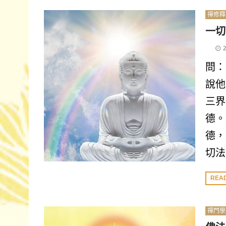
禪修釋
一切
問：
說他
三界
德。
德，
切法
REA
禪門學