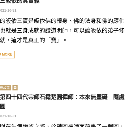
三皈依的真實義
2021-10-31
的皈依三寶是皈依佛的報身、佛的法身和佛的應化
也就是三身成就的證道明師，可以讓皈依的弟子修
就，這才是真正的「寶」。
D MORE
典故事
第四十四代宗師石霜楚圓禪師：本來無罣礙 隨處
圓
2021-10-31
尉在生病彌留之際，於楚圓禪師面前畫了一個圓，