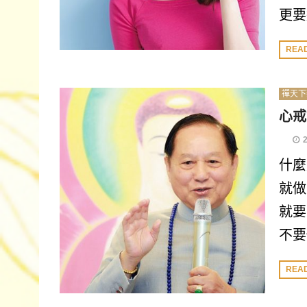
更要
REA
禪天下
心戒
什麼
就做
就要
不要
REA