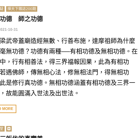
疑
禪天下雜誌200期
功德 師之功德
2021-10-31
梁武帝蓋廟造經無數、行善布施，達摩祖師為什麼
毫無功德？功德有兩種──有相功德及無相功德。在
中，行有相善法，得三界福報因果，此為有相功
若遇佛師，傳無相心法，修無相法門，得無相功
此是修行真功德。無相功德涵蓋有相功德及三界一
，故能圓滿入世法及出世法。
D MORE
堂