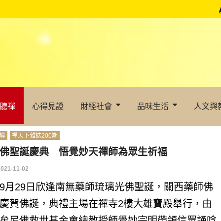
聽禪
心得見證
財經社會
品味生活
人文與
導
禪天下雜誌200期
佛聖誕慶典 悟覺妙天禪師為眾生祈福
2021-11-02
9月29日欣逢南無藥師琉璃光佛聖誕，關西藥師佛
慶賀佛誕，典禮主場在禪寺2樓大雄寶殿舉行，由
牟尼佛救世基金會總教授師覺妙宗明帶領信眾誦唸