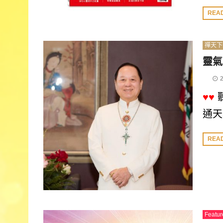
REA
禪天下
靈氣
♥♥
通天
REA
Featur