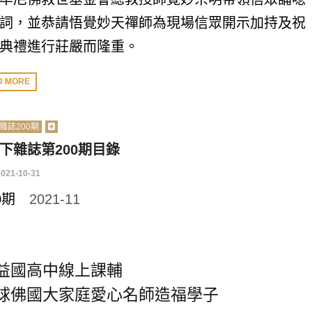
詞，並恭請悟覺妙天禪師為現場信眾開示加持及祝
典禮進行莊嚴而隆重。
D MORE
雜誌200期
下雜誌第200期目錄
2021-10-31
00期
2021-11
益國高中線上課輔
球佛國大家庭愛心名師造福學子