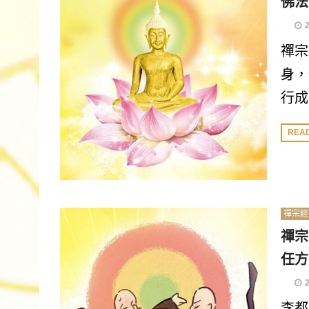
佛法
禪宗
身，
行成
REA
禪宗經
禪宗
任方
李都