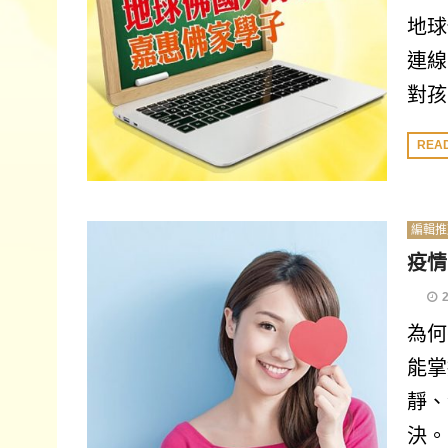
地球
連線
對孩
REA
編輯推
疫情
為何
能掌
靜、
決。