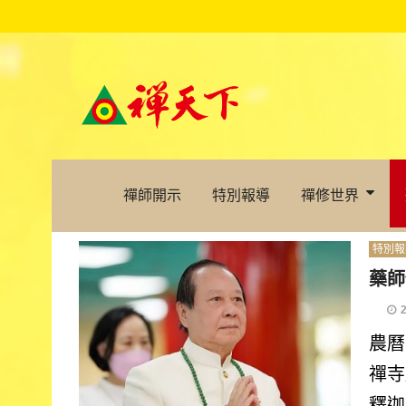
禪師開示
特別報導
禪修世界
特別報
藥師
農曆
禪寺
釋迦