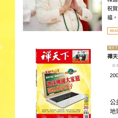
祝賀
福，
REA
禪天下
禪天
2
公
地