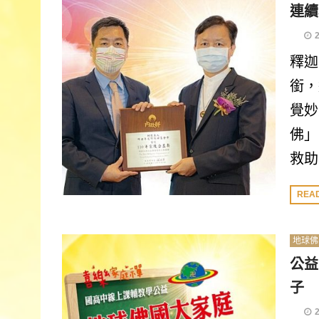
連續
釋迦
銜，
覺妙
佛」
救助
REA
地球佛
公益
子