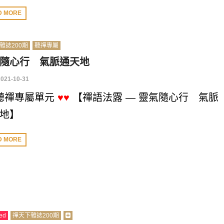
D MORE
雜誌200期
聽禪專屬
隨心行 氣脈通天地
2021-10-31
聽禪專屬單元
♥♥
【禪語法露 — 靈氣隨心行 氣脈
地】
D MORE
ed
禪天下雜誌200期