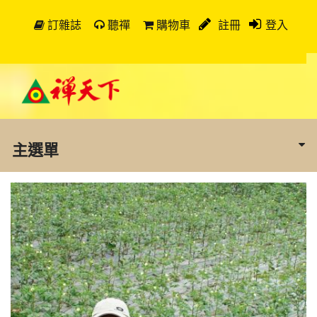
訂雜誌
聽禪
購物車
註冊
登入
主選單