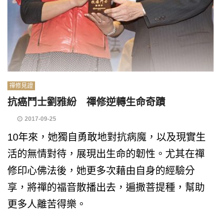
禪修見證
抗癌鬥士劉雅紛 禪修逆轉生命奇蹟
2017-09-25
10年來，她獨自勇敢地對抗病魔，以及現實生
活的無情對待，展現出生命的韌性。尤其在禪
修印心佛法後，她更多次藉由自身的經驗分
享，將禪的福音散播出去，遍撒菩提種，幫助
更多人離苦得樂。