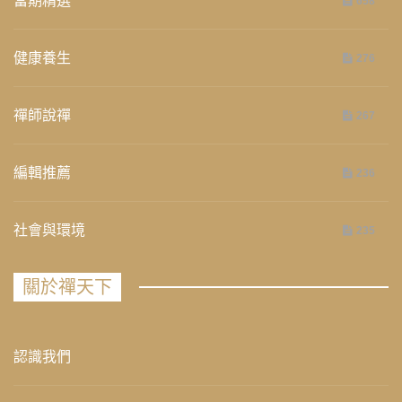
當期精選
658
健康養生
276
禪師說禪
267
編輯推薦
236
社會與環境
235
關於禪天下
認識我們