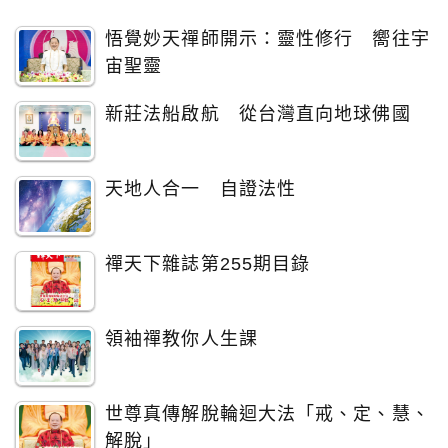
悟覺妙天禪師開示：靈性修行 嚮往宇
宙聖靈
新莊法船啟航 從台灣直向地球佛國
天地人合一 自證法性
禪天下雜誌第255期目錄
領袖禪教你人生課
世尊真傳解脫輪迴大法「戒、定、慧、
解脫」