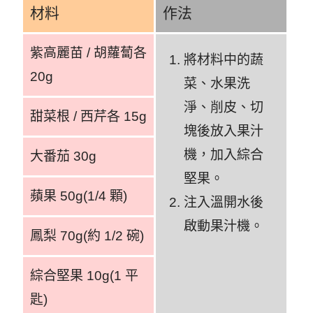
材料
作法
紫高麗苗 / 胡蘿蔔各
將材料中的蔬
20g
菜、水果洗
淨、削皮、切
甜菜根 / 西芹各 15g
塊後放入果汁
機，加入綜合
大番茄 30g
堅果。
蘋果 50g(1/4 顆)
注入溫開水後
啟動果汁機。
鳳梨 70g(約 1/2 碗)
綜合堅果 10g(1 平
匙)