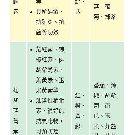
酮
等
綠、
葚、葡
素
具抗過敏、
紫
萄、綠茶
抗發炎、抗
菌等功效
茄紅素、辣
椒紅素、β-
胡蘿蔔素、
葉黃素、玉
番茄、辣
類
米黃素等
紅、
椒、胡蘿
胡
油溶性植化
橙、
蔔、南
蘿
素，很好的
黃、
瓜、玉
蔔
抗氧化物，
綠
米、芥藍
素
可預防癌