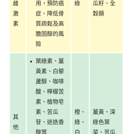
雌
用，預防癌
綠
瓜籽、全
激
症、降低骨
穀類
素
質疏鬆及高
膽固醇的風
險
葉綠素、薑
黃素、白藜
蘆醇、咖啡
酸、檸檬苦
素、植物皂
素、苦瓜
橙、
薑黃、深
其
苷、迷迭香
綠、
綠色葉
他
酸等
白
菜、苦瓜