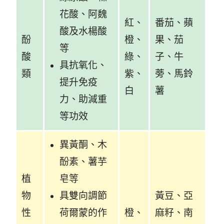
花酸、阿魏
紅、
番茄、蘋
酸及水楊酸
酚
橙、
果、茄
等
酸
綠、
子、牛
具抗氧化、
類
紫、
蒡、馬鈴
提升免疫
白
薯
力、助減重
等功效
異黃酮、木
酚素、薯芋
植
皂等
物
具雙向調節
黃豆、亞
性
荷爾蒙的作
橙、
麻籽、南