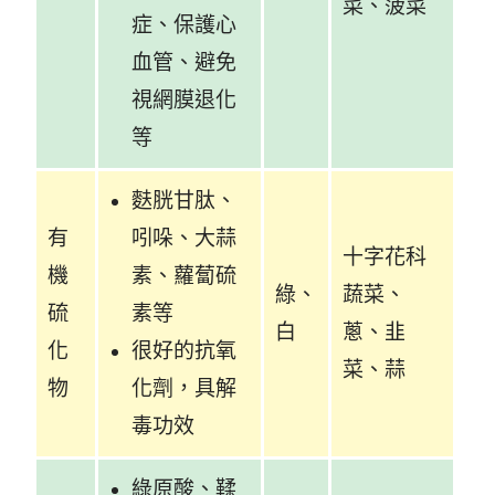
菜、菠菜
症、保護心
血管、避免
視網膜退化
等
麩胱甘肽、
有
吲哚、大蒜
十字花科
機
素、蘿蔔硫
綠、
蔬菜、
硫
素等
白
蔥、韭
化
很好的抗氧
菜、蒜
物
化劑，具解
毒功效
綠原酸、鞣