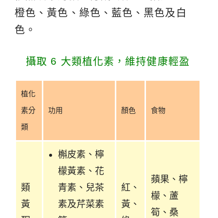
橙色、黃色、綠色、藍色、黑色及白
色。
攝取 6 大類植化素，維持健康輕盈
植化
素分
功用
顏色
食物
類
槲皮素、檸
檬黃素、花
蘋果、檸
類
青素、兒茶
紅、
檬、蘆
黃
素及芹菜素
黃、
筍、桑