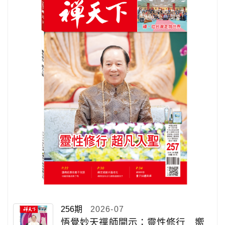
256期
2026-07
悟覺妙天禪師開示：靈性修行 嚮