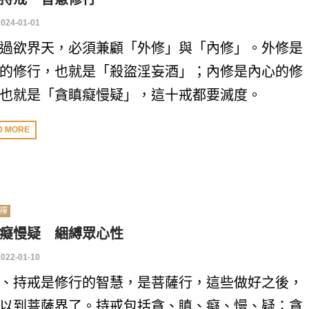
2024-01-01
過欲界天，必須兼顧「外修」與「內修」。外修是
的修行，也就是「殺盜淫妄酒」；內修是內心的修
也就是「貪瞋癡慢疑」，這十戒都要滅度。
D MORE
禪
癡慢疑 綑縛眾心性
2022-01-10
、持戒是修行的智慧，是菩薩行，這些做好之後，
以到菩薩界了。持戒包括貪、瞋、癡、慢、疑；貪