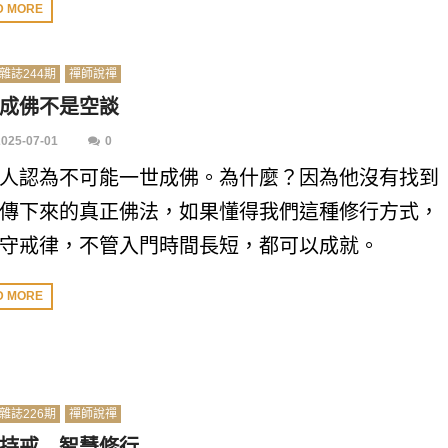
D MORE
雜誌244期
禪師說禪
成佛不是空談
2025-07-01
0
人認為不可能一世成佛。為什麼？因為他沒有找到
傳下來的真正佛法，如果懂得我們這種修行方式，
守戒律，不管入門時間長短，都可以成就。
D MORE
雜誌226期
禪師說禪
持戒 智慧修行