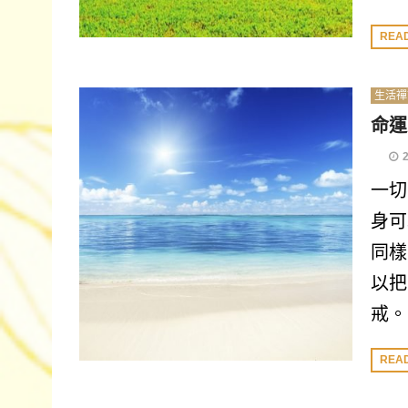
REA
生活禪
命運
一切
身可
同樣
以把
戒。
REA