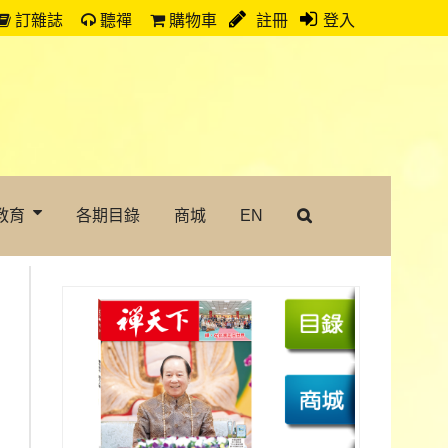
訂雜誌
聽禪
購物車
註冊
登入
教育
各期目錄
商城
EN