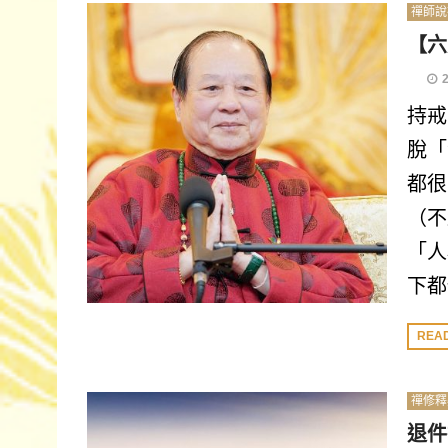
禪師說
【六
持戒
脫「
都很
（不
「人
下都
REA
禪修釋
退件