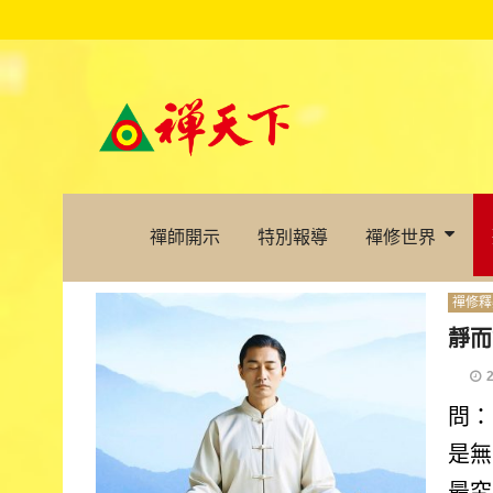
禪師開示
特別報導
禪修世界
禪修釋
靜而
問：
是無
最究