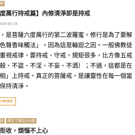
禪
度萬行持戒篇】內修清淨即是持戒
2019-04-15
，是菩薩六度萬行的第二波羅蜜。修行是為了要解
色聲香味觸法」。因為這是輪迴之因。一般佛教徒
重視戒律，要持戒、守戒，規矩很多，比方像五戒
殺、不盜、不淫、不妄、不酒）；不過，這都是在
相」上持戒，真正的菩薩戒，是讓靈性在每一個當
保持清淨。
D MORE
疑
禪天下雜誌169期
拒收，煩惱不上心