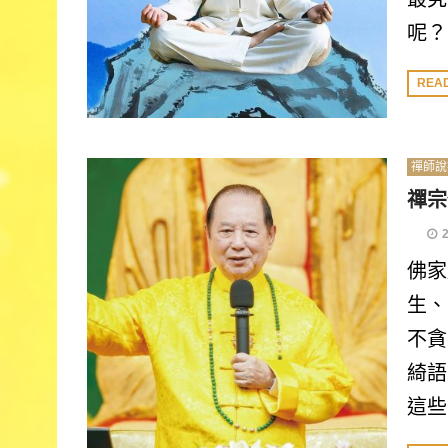
呢？
REA
禪師說
禪宗
佛家
生、
不貪
綺語
這些