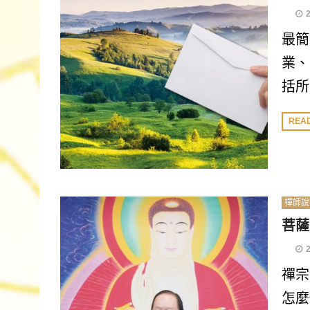
最簡
業、
括所
REA
禪師說
菩薩
禪宗
怎麼