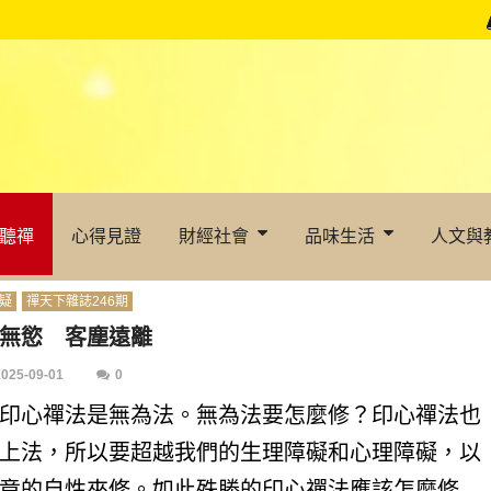
聽禪
心得見證
財經社會
品味生活
人文與
疑
禪天下雜誌246期
無慾 客塵遠離
2025-09-01
0
印心禪法是無為法。無為法要怎麼修？印心禪法也
上法，所以要超越我們的生理障礙和心理障礙，以
竟的自性來修。如此殊勝的印心禪法應該怎麼修