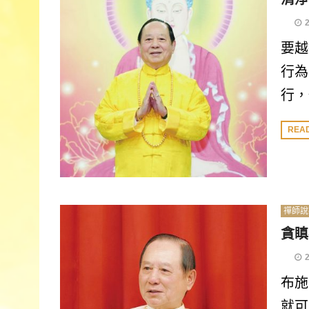
要越
行為
行，
REA
禪師說
貪瞋
布施
就可