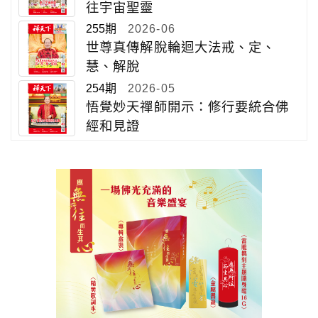
往宇宙聖靈
255期
2026-06
世尊真傳解脫輪迴大法戒、定、
慧、解脫
254期
2026-05
悟覺妙天禪師開示：修行要統合佛
經和見證