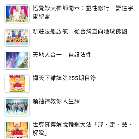
悟覺妙天禪師開示：靈性修行 嚮往宇
宙聖靈
新莊法船啟航 從台灣直向地球佛國
天地人合一 自證法性
禪天下雜誌第255期目錄
領袖禪教你人生課
世尊真傳解脫輪迴大法「戒、定、慧、
解脫」