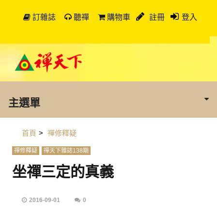
訂雜誌
聽禪
購物車
註冊
登入
主選單
首頁
>
禪修釋疑
禪修釋疑
禪天下雜誌138期
坐禪三定的真義
2016-09-01
0