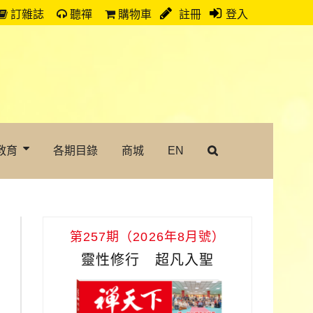
訂雜誌
聽禪
購物車
註冊
登入
教育
各期目錄
商城
EN
第257期（2026年8月號）
靈性修行 超凡入聖