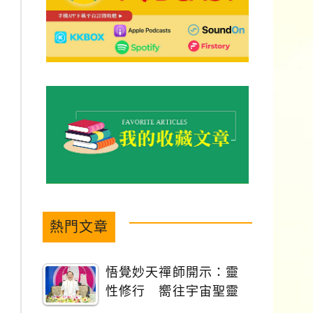
熱門文章
悟覺妙天禪師開示：靈
性修行 嚮往宇宙聖靈