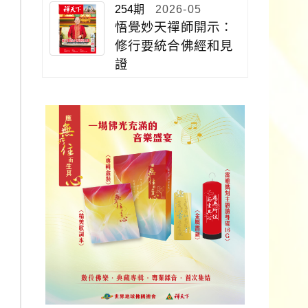
254期
2026-05
悟覺妙天禪師開示：
修行要統合佛經和見
證