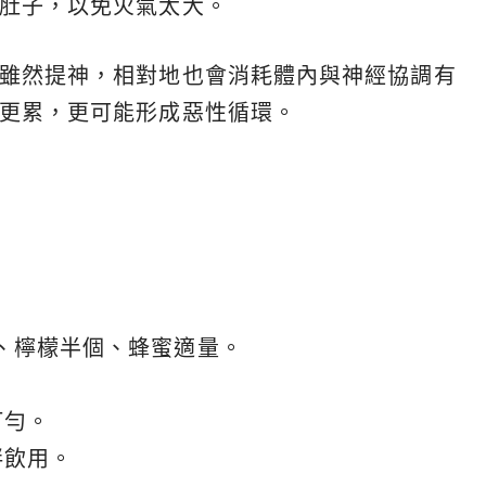
飽肚子，以免火氣太大。
因雖然提神，相對地也會消耗體內與神經協調有
人更累，更可能形成惡性循環。
、檸檬半個、蜂蜜適量。
打勻。
拌飲用。