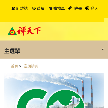
訂雜誌
聽禪
購物車
註冊
登入
主選單
首頁
>
當期精選