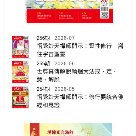
256期
2026-07
悟覺妙天禪師開示：靈性修行 嚮
往宇宙聖靈
255期
2026-06
世尊真傳解脫輪迴大法戒、定、
慧、解脫
254期
2026-05
悟覺妙天禪師開示：修行要統合佛
經和見證