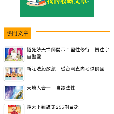
熱門文章
悟覺妙天禪師開示：靈性修行 嚮往宇
宙聖靈
新莊法船啟航 從台灣直向地球佛國
天地人合一 自證法性
禪天下雜誌第255期目錄