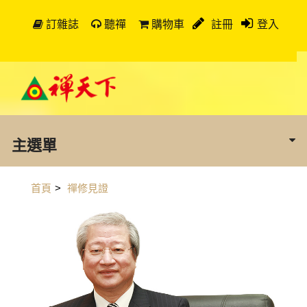
訂雜誌
聽禪
購物車
註冊
登入
主選單
首頁
>
禪修見證