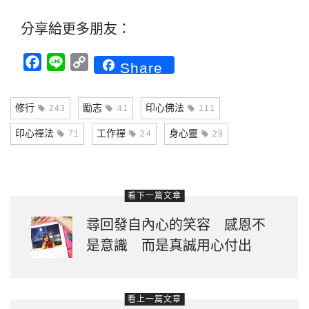
分享給更多朋友：
Facebook
Line
Copy
Share
Link
修行
勵志
印心佛法
243
41
111
印心禪法
工作禪
身心靈
71
24
29
看下一篇文章
尋回發自內心的笑容 感恩不
是意識 而是真誠用心付出
看上一篇文章