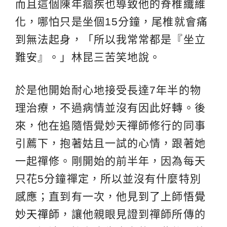
而且這個陳年痼疾也導致他的脊椎纖維
化，哪怕只是坐個15分鐘，尾椎就會痛
到無法起身，「所以我常常都是『坐立
難安』。」林昆三苦笑地說。
於是他開始耐心地接受長達7年半的物
理治療，不過病情並沒有因此好轉。後
來，他在追隨悟覺妙天禪師修行的同事
引薦下，抱著姑且一試的心情，跟著她
一起禪修。剛開始的前半年，因為每天
只花5分鐘禪定，所以並沒有什麼特別
感應；直到有一次，他見到了上師
悟覺
妙天禪師
，讓他親眼見證到禪師所傳的