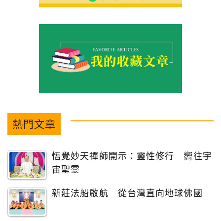
熱門文章
悟覺妙天禪師開示：靈性修行 嚮往宇
宙聖靈
新莊法船啟航 從台灣直向地球佛國