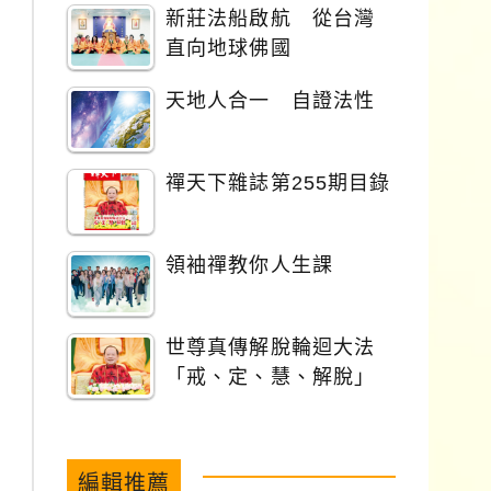
新莊法船啟航 從台灣
直向地球佛國
天地人合一 自證法性
禪天下雜誌第255期目錄
領袖禪教你人生課
世尊真傳解脫輪迴大法
「戒、定、慧、解脫」
編輯推薦