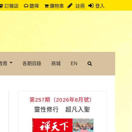
訂雜誌
聽禪
購物車
註冊
登入
教育
各期目錄
商城
EN
第257期（2026年8月號）
靈性修行 超凡入聖