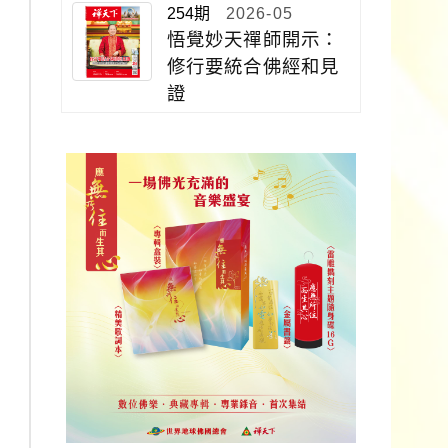
254期
2026-05
悟覺妙天禪師開示：
修行要統合佛經和見
證