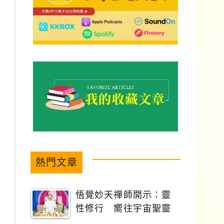
熱門文章
悟覺妙天禪師開示：靈
性修行 嚮往宇宙聖靈