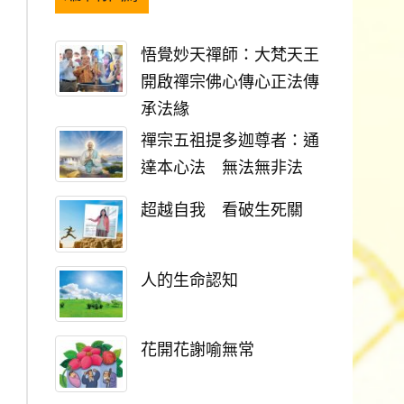
悟覺妙天禪師：大梵天王
開啟禪宗佛心傳心正法傳
承法緣
禪宗五祖提多迦尊者：通
達本心法 無法無非法
超越自我 看破生死關
人的生命認知
花開花謝喻無常