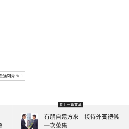
金箔刺青
1
看上一篇文章
驅
有朋自遠方來 接待外賓禮儀
會
一次蒐集