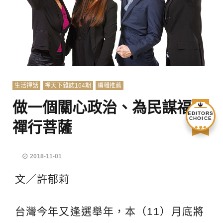
生活禪話
禪天下雜誌164期
編輯推薦
做一個關心政治、為民謀福的
EDITORS
CHOICE
禪行菩薩
2018-11-01
文／許郁莉
台灣今年又逢選舉年，本（11）月底將