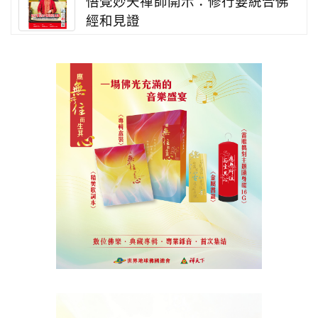
悟覺妙天禪師開示：修行要統合佛
經和見證