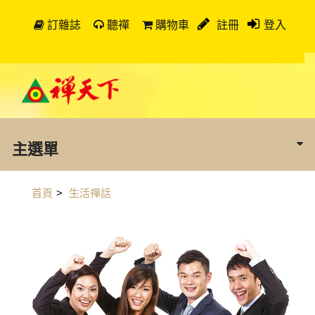
訂雜誌
聽禪
購物車
註冊
登入
主選單
首頁
>
生活禪話