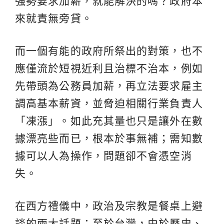
強勢要求加薪，就能解決的嗎？政府本
來就責無旁貸。
而一個有能的政府所祭出的對策，也不
應僅流於短視近利且治標不治本，例如
先帶頭為公務員加薪，再立法要求雇主
調高基本薪資，並脅迫相關行業負責人
「凍漲」。如此充其量也只是讓外在數
據漂亮些而已，根本於事無補；需知數
據可以人為操作，問題卻不會憑空消
失。
在西方禮儀中，政治及宗教是餐桌上避
談的兩大話題；至於台灣，由於歷史、