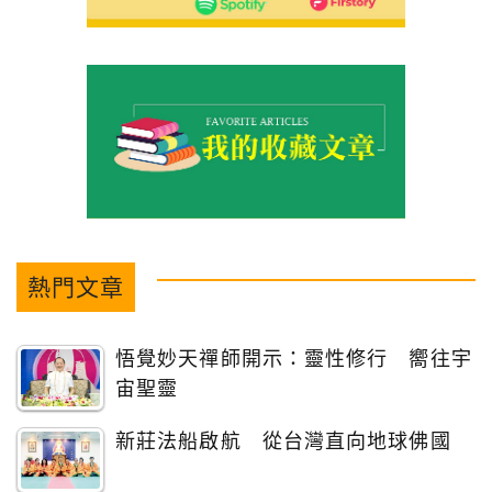
熱門文章
悟覺妙天禪師開示：靈性修行 嚮往宇
宙聖靈
新莊法船啟航 從台灣直向地球佛國