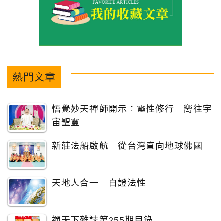
熱門文章
悟覺妙天禪師開示：靈性修行 嚮往宇
宙聖靈
新莊法船啟航 從台灣直向地球佛國
天地人合一 自證法性
禪天下雜誌第255期目錄