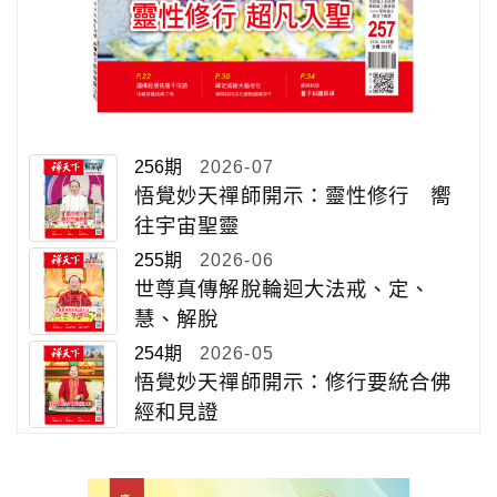
256期
2026-07
悟覺妙天禪師開示：靈性修行 嚮
往宇宙聖靈
255期
2026-06
世尊真傳解脫輪迴大法戒、定、
慧、解脫
254期
2026-05
悟覺妙天禪師開示：修行要統合佛
經和見證