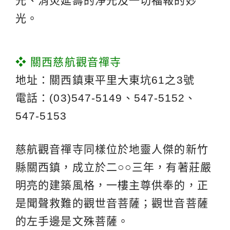
光、消災延壽的淨光及一切福報的妙
光。
❖ 關西慈航觀音禪寺
地址：關西鎮東平里大東坑61之3號
電話：(03)547-5149、547-5152、
547-5153
慈航觀音禪寺同樣位於地靈人傑的新竹
縣關西鎮，成立於二○○三年，有著莊嚴
明亮的建築風格，一樓主尊供奉的，正
是聞聲救難的觀世音菩薩；觀世音菩薩
的左手邊是文殊菩薩。