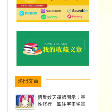
熱門文章
悟覺妙天禪師開示：靈
性修行 嚮往宇宙聖靈