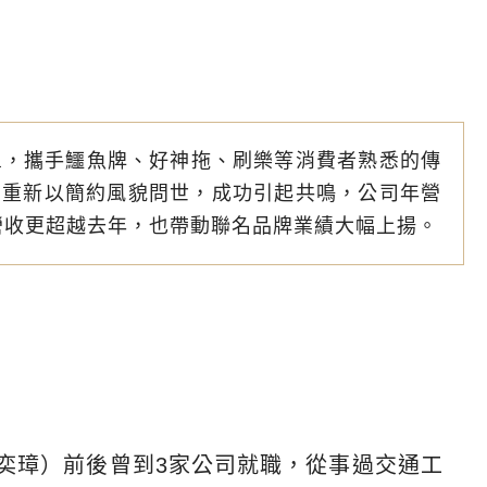
papa，攜手鱷魚牌、好神拖、刷樂等消費者熟悉的傳
品重新以簡約風貌問世，成功引起共鳴，公司年營
年營收更超越去年，也帶動聯名品牌業績大幅上揚。
（陳奕璋）前後曾到3家公司就職，從事過交通工