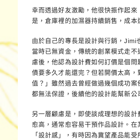
幸而透過好友激勵，他很快振作起來
是，倉庫裡的加濕器持續銷售，成本
由於自己的專長是設計與行銷，Jim
當時已無資金，傳統的創業模式走不
慮後，他認為設計費如何訂價是個問題
債要多久才能還完？但若開價太高，
值？」雖然過去曾經做過幾個成功案
都無法保證，後續他的設計能幫新公
另一層顧慮是，即使談成理想的設計
愈高，通常愈容易干預作品設計。在
「設計感」，有時因為冀望產品能受