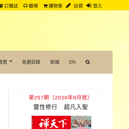
訂雜誌
聽禪
購物車
註冊
登入
教育
各期目錄
商城
EN
第257期（2026年8月號）
靈性修行 超凡入聖