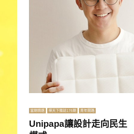
當期精選
禪天下雜誌176期
青年開路
Unipapa讓設計走向民