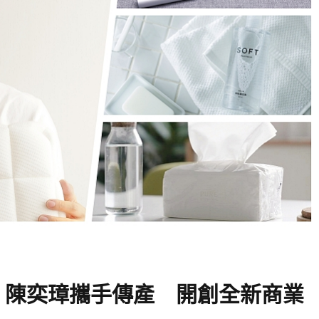
生 陳奕璋攜手傳產 開創全新商業