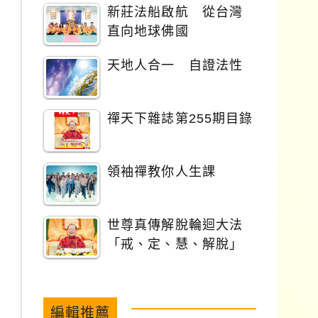
新莊法船啟航 從台灣
直向地球佛國
天地人合一 自證法性
禪天下雜誌第255期目錄
領袖禪教你人生課
世尊真傳解脫輪迴大法
「戒、定、慧、解脫」
編輯推薦