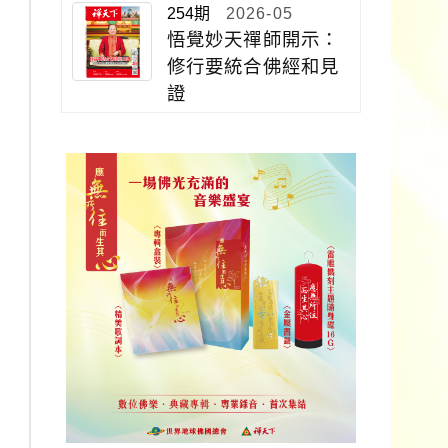
254期
2026-05
悟覺妙天禪師開示：
修行要統合佛經和見
證