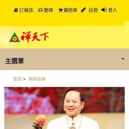
訂雜誌
聽禪
購物車
註冊
登入
主選單
首頁
>
禪師說禪