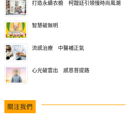
打造永續衣櫥 柯靉廷引領慢時尚風潮
智慧破無明
流感治療 中醫補正氣
心光破雲出 感恩菩提路
關注我們