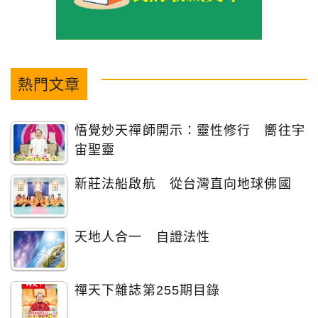
熱門文章
悟覺妙天禪師開示：靈性修行 嚮往宇
宙聖靈
新莊法船啟航 從台灣直向地球佛國
天地人合一 自證法性
禪天下雜誌第255期目錄