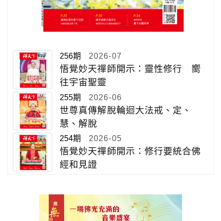
256期
2026-07
悟覺妙天禪師開示：靈性修行 嚮
往宇宙聖靈
255期
2026-06
世尊真傳解脫輪迴大法戒、定、
慧、解脫
254期
2026-05
悟覺妙天禪師開示：修行要統合佛
經和見證