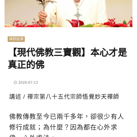
禪師說禪
【現代佛教三寶觀】本心才是
真正的佛
2020-07-13
講述 / 禪宗第八十五代宗師
悟覺妙天禪師
佛教傳教至今已兩千多年，卻很少有人
修行
成就；為什麼？因為都在心外求