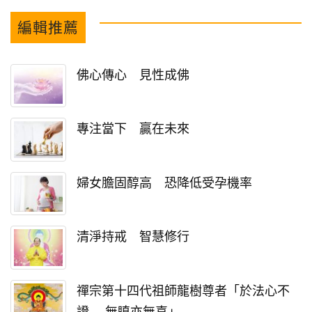
編輯推薦
佛心傳心 見性成佛
專注當下 贏在未來
婦女膽固醇高 恐降低受孕機率
清淨持戒 智慧修行
禪宗第十四代祖師龍樹尊者「於法心不
證 無瞋亦無喜」