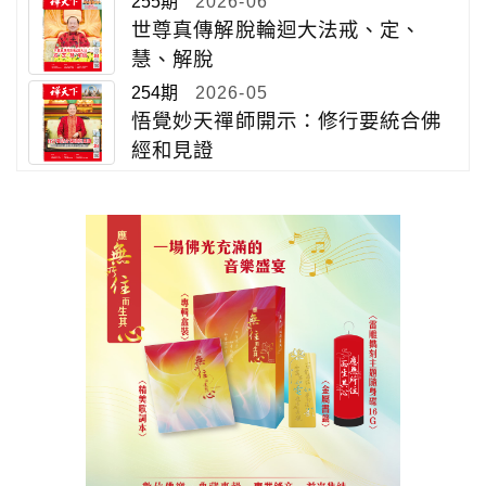
255期
2026-06
世尊真傳解脫輪迴大法戒、定、
慧、解脫
254期
2026-05
悟覺妙天禪師開示：修行要統合佛
經和見證