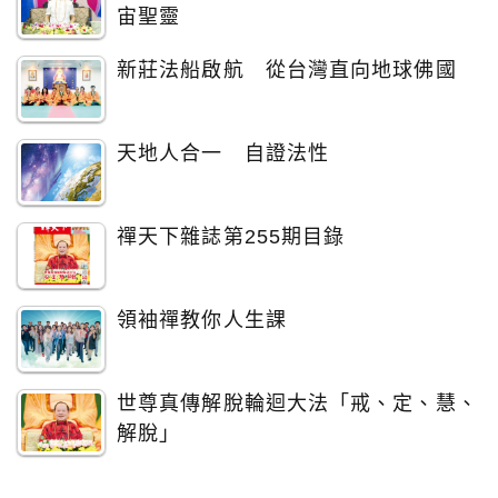
宙聖靈
新莊法船啟航 從台灣直向地球佛國
天地人合一 自證法性
禪天下雜誌第255期目錄
領袖禪教你人生課
世尊真傳解脫輪迴大法「戒、定、慧、
解脫」