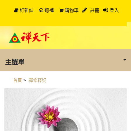
訂雜誌
聽禪
購物車
註冊
登入
主選單
首頁
>
禪修釋疑