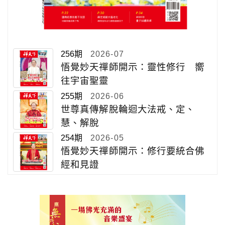
256期
2026-07
悟覺妙天禪師開示：靈性修行 嚮
往宇宙聖靈
255期
2026-06
世尊真傳解脫輪迴大法戒、定、
慧、解脫
254期
2026-05
悟覺妙天禪師開示：修行要統合佛
經和見證