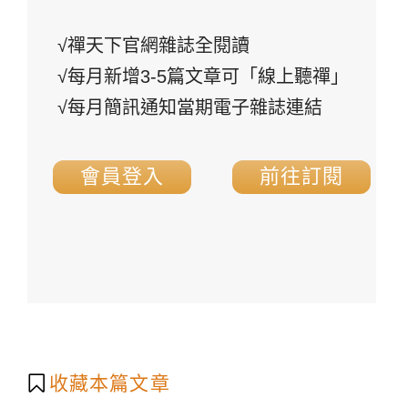
√禪天下官網雜誌全閱讀
√每月新增3-5篇文章可「線上聽禪」
√每月簡訊通知當期電子雜誌連結
會員登入
前往訂閱
收藏本篇文章