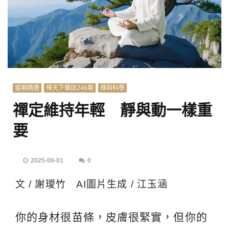
當期精選
禪天下雜誌246期
禪與科學
禪定維持年輕 靜與動一樣重
要
2025-09-01
0
文 / 謝璦竹 AI圖片生成 / 江玉涵
你的身材很苗條，皮膚很緊實，但你的