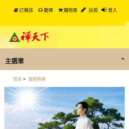
訂雜誌
聽禪
購物車
註冊
登入
主選單
首頁
>
當期精選