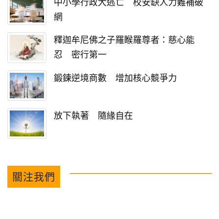
中小學行政大逃亡 校安缺人力難補破
網
釋迦牟尼佛之子羅睺羅尊者：慈心能
忍 密行第一
鍛鍊逆境商數 增加核心競爭力
放下執著 隨緣自在
關注我們