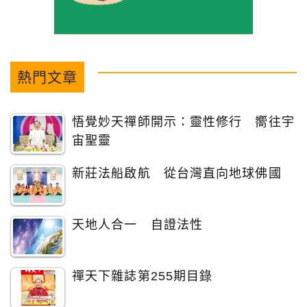
熱門文章
悟覺妙天禪師開示：靈性修行 嚮往宇
宙聖靈
新莊法船啟航 從台灣直向地球佛國
天地人合一 自證法性
禪天下雜誌第255期目錄