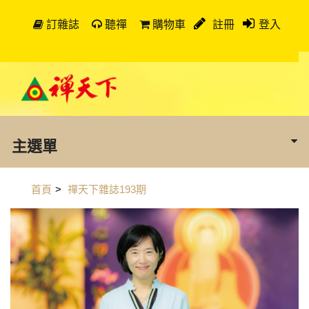
訂雜誌
聽禪
購物車
註冊
登入
主選單
首頁
>
禪天下雜誌193期