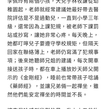
李佩玲有兩個小孩，大兒子林牧謙從幼
稚園起，老師就經常建議她最好帶去醫
院評估是不是過動兒，一直到小學三年
級，還常因為上課犯規，被老師下課罰
站或抄寫，讓她非常心疼。每天晚上，
她都叮嚀兒子要遵守學校規矩，但隔天
回家在聯絡簿上，老師仍寫滿了犯規事
項；後來她聽師兄姐的建議，每次開車
接送孩子時，都在車上播放妙天師父開
示的《金剛經》，睡前也常帶孩子唸誦
《藥師經》，並讓兄弟倆一起禪坐，雖
然他們能安定禪坐的時間並不長。