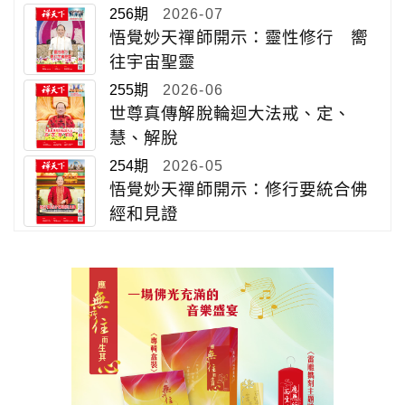
256期
2026-07
悟覺妙天禪師開示：靈性修行 嚮
往宇宙聖靈
255期
2026-06
世尊真傳解脫輪迴大法戒、定、
慧、解脫
254期
2026-05
悟覺妙天禪師開示：修行要統合佛
經和見證