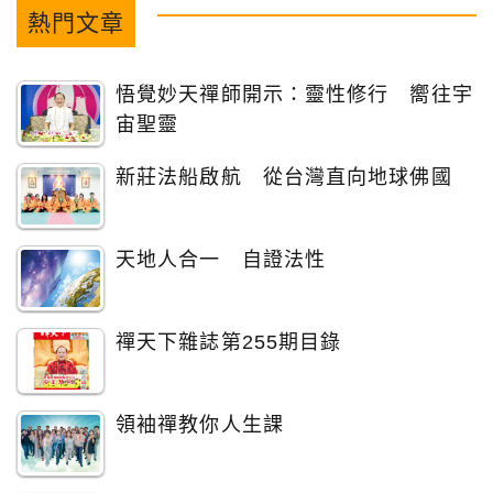
熱門文章
悟覺妙天禪師開示：靈性修行 嚮往宇
宙聖靈
新莊法船啟航 從台灣直向地球佛國
天地人合一 自證法性
禪天下雜誌第255期目錄
領袖禪教你人生課