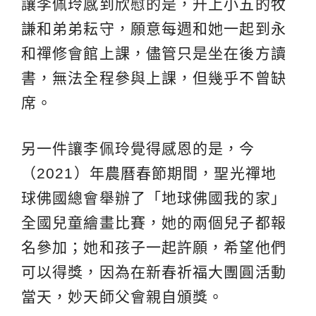
讓李佩玲感到欣慰的是，升上小五的牧
謙和弟弟耘守，願意每週和她一起到永
和禪修會館上課，儘管只是坐在後方讀
書，無法全程參與上課，但幾乎不曾缺
席。
另一件讓李佩玲覺得感恩的是，今
（2021）年農曆春節期間，聖光禪地
球佛國總會舉辦了「地球佛國我的家」
全國兒童繪畫比賽，她的兩個兒子都報
名參加；她和孩子一起許願，希望他們
可以得獎，因為在新春祈福大團圓活動
當天，妙天師父會親自頒獎。