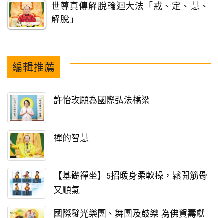
世尊真傳解脫輪迴大法「戒、定、慧、
解脫」
編輯推薦
許怡玫願為國際弘法橋梁
禪的智慧
【基礎禪坐】5招暖身柔軟操，鬆開筋骨
又順氣
國際發光樂團、舞團及鼓樂 為佛賀壽獻