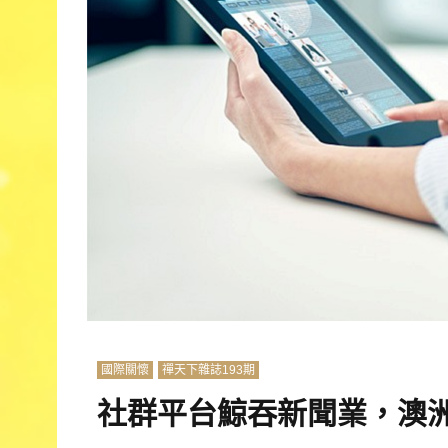
國際關懷
禪天下雜誌193期
社群平台鯨吞新聞業，澳