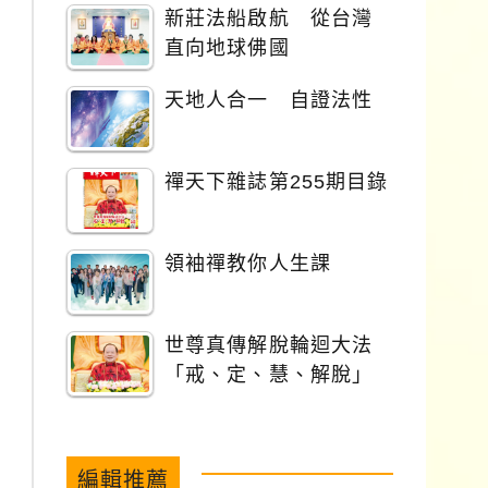
新莊法船啟航 從台灣
直向地球佛國
天地人合一 自證法性
禪天下雜誌第255期目錄
領袖禪教你人生課
世尊真傳解脫輪迴大法
「戒、定、慧、解脫」
編輯推薦