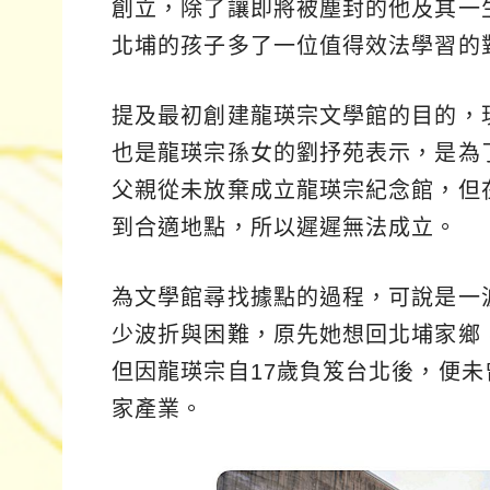
創立，除了讓即將被塵封的他及其一
北埔的孩子多了一位值得效法學習的
提及最初創建龍瑛宗文學館的目的，
也是龍瑛宗孫女的劉抒苑表示，是為
父親從未放棄成立龍瑛宗紀念館，但
到合適地點，所以遲遲無法成立。
為文學館尋找據點的過程，可說是一
少波折與困難，原先她想回北埔家鄉
但因龍瑛宗自17歲負笈台北後，便
家產業。