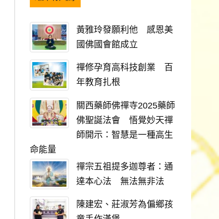
黃雅玲發願利他 感恩美
國佛國會館成立
禪修孕育高科技創業 百
年教育扎根
關西藥師佛禪寺2025藥師
佛聖誕法會 悟覺妙天禪
師開示：智慧是一種高生
命能量
禪宗五祖提多迦尊者：通
達本心法 無法無非法
陳建宏、莊淑芳為偏鄉孩