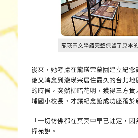
龍瑛宗文學館完整保留了原本
後來，她考慮在龍瑛宗墓園建立紀念
後又轉念到龍瑛宗居住最久的台北地
的時候，突然柳暗花明，獲得三方貴
埔國小校長，才讓紀念館成功座落於
「一切彷佛都在冥冥中早已註定，因
抒苑說。