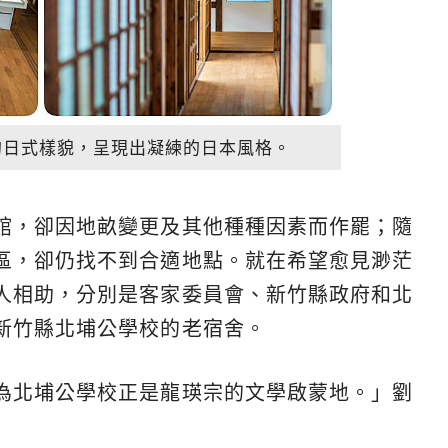
的日式樣貌，呈現出凝練的日本風格。
館，卻因地畝變更及其他種種因素而作罷；隨
區，卻仍找不到合適地點。就在希望愈見渺茫
人相助，分別是客家委員會、新竹縣政府和北
新竹縣北埔公學校的老宿舍。
為北埔公學校正是龍瑛宗的文學啟蒙地。」劉