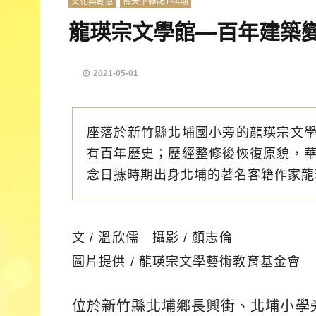
文化與創意
禪天下雜誌194期
龍瑛宗文學館—百年建築
2021-05-01
座落於新竹縣北埔國小旁的龍瑛宗文
有百年歷史；歷經整修後恢復原貌，
念日據時期出身北埔的著名客籍作家龍
文 / 溫欣儒 攝影 / 顏志倫
圖片提供 / 龍瑛宗文學藝術教育基金會
位於新竹縣北埔鄉長興街、北埔小學旁