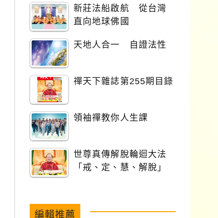
新莊法船啟航 從台灣
直向地球佛國
天地人合一 自證法性
禪天下雜誌第255期目錄
領袖禪教你人生課
世尊真傳解脫輪迴大法
「戒、定、慧、解脫」
編輯推薦