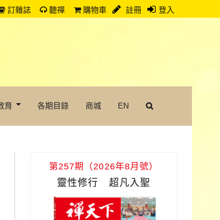
訂雜誌
聽禪
購物車
註冊
登入
教育
各期目錄
商城
EN
第257期（2026年8月號）
靈性修行 超凡入聖