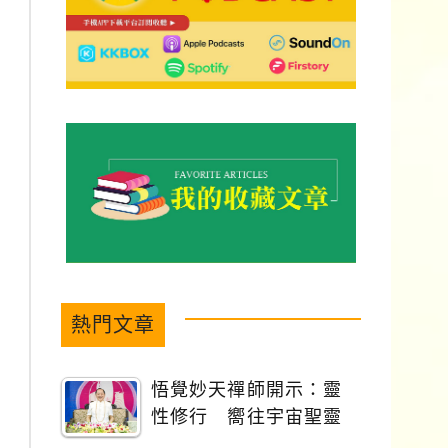
熱門文章
悟覺妙天禪師開示：靈
性修行 嚮往宇宙聖靈