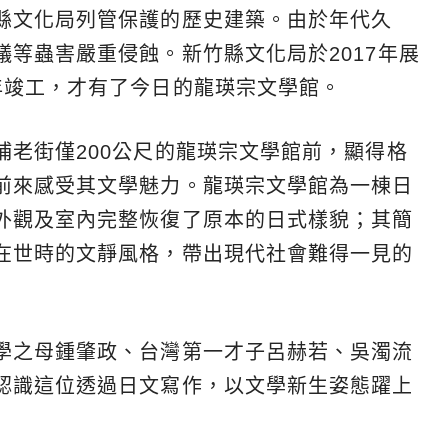
縣文化局列管保護的歷史建築。由於年代久
等蟲害嚴重侵蝕。新竹縣文化局於2017年展
年竣工，才有了今日的龍瑛宗文學館。
埔老街僅200公尺的龍瑛宗文學館前，顯得格
前來感受其文學魅力。龍瑛宗文學館為一棟日
外觀及室內完整恢復了原本的日式樣貌；其簡
在世時的文靜風格，帶出現代社會難得一見的
學之母鍾肇政、台灣第一才子呂赫若、吳濁流
認識這位透過日文寫作，以文學新生姿態躍上