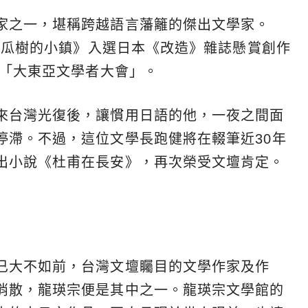
家之一，堪稱跨越語言藩籬的傑出文學家。
有木瓜樹的小鎮》入選日本《改造》雜誌懸賞創作
回「大東亞文學者大會」。
來台灣光復後，讓慣用日語的他，一夜之間面
停滯。不過，這位文學長跑健將在輟筆近30年
出小說《杜甫在長安》，再次榮受文壇肯定。
已大不如前，台灣文壇矚目的文學作家及作
消散，龍瑛宗便是其中之一。龍瑛宗文學館的