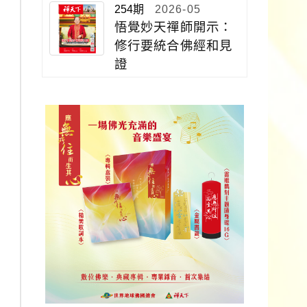
254期
2026-05
悟覺妙天禪師開示：
修行要統合佛經和見
證