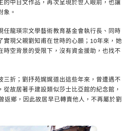
生的中日文作品，再次呈現於世人眼前，也讓
對象。
現任龍瑛宗文學藝術教育基金會執行長、同時
了實現父親劉知甫在世時的心願；10年來，她
在時空背景的受限下，沒有資金援助，也找不
波三折；劉抒苑娓娓道出這些年來，曾遭遇不
，從故居著手建設類似莎士比亞館的紀念館，
未曾返鄉，因此故居早已轉賣他人，不再屬於劉